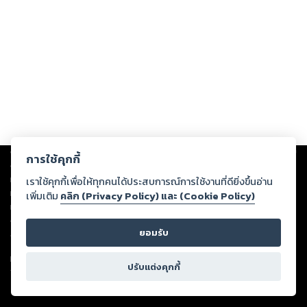
Copyright ©
2026
Storylog Co., Ltd. - สตอรี่ล็อกขอสงวนสิทธิ์ไม่รับผิดชอบ
การใช้คุกกี้
ต่อผลงานหรือเนื้อหาใดที่อัปโหลดผ่านเว็บไซต์และปรากฏว่าละเมิดสิทธิใน
ทรัพย์สินทางปัญญาของบุคคลอื่นหรือขัดต่อกฎหมายและศีลธรรม ดังนั้น ผู้อ่าน
เราใช้คุกกี้เพื่อให้ทุกคนได้ประสบการณ์การใช้งานที่ดียิ่งขึ้นอ่าน
ทุกท่านโปรดใช้วิจารณญาณในการกลั่นกรองด้วยตนเอง และหากท่านพบว่าส่วน
เพิ่มเติม
คลิก (Privacy Policy) และ (Cookie Policy)
หนึ่งส่วนใดขัดต่อกฎหมายและศีลธรรม กรุณาแจ้งมายังบริษัท เพื่อทีมงานจะได้
ดำเนินการในทันที ทั้งนี้ ทางสตอรี่ล็อกขอสงวนลิขสิทธิ์ตามพระราชบัญญัติ
ยอมรับ
ลิขสิทธิ์ พ.ศ. 2537 (ฉบับล่าสุด)
For support: member@ookbee.com
ปรับแต่งคุกกี้
Version
1.3.17