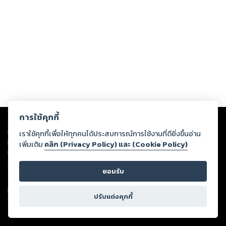
Copyright ©
2026
Storylog Co., Ltd. - สตอรี่ล็อกขอสงวนสิทธิ์ไม่รับผิดชอบ
การใช้คุกกี้
ต่อผลงานหรือเนื้อหาใดที่อัปโหลดผ่านเว็บไซต์และปรากฏว่าละเมิดสิทธิใน
ทรัพย์สินทางปัญญาของบุคคลอื่นหรือขัดต่อกฎหมายและศีลธรรม ดังนั้น ผู้อ่าน
เราใช้คุกกี้เพื่อให้ทุกคนได้ประสบการณ์การใช้งานที่ดียิ่งขึ้นอ่าน
ทุกท่านโปรดใช้วิจารณญาณในการกลั่นกรองด้วยตนเอง และหากท่านพบว่าส่วน
เพิ่มเติม
คลิก (Privacy Policy) และ (Cookie Policy)
หนึ่งส่วนใดขัดต่อกฎหมายและศีลธรรม กรุณาแจ้งมายังบริษัท เพื่อทีมงานจะได้
ดำเนินการในทันที ทั้งนี้ ทางสตอรี่ล็อกขอสงวนลิขสิทธิ์ตามพระราชบัญญัติ
ยอมรับ
ลิขสิทธิ์ พ.ศ. 2537 (ฉบับล่าสุด)
For support: member@ookbee.com
ปรับแต่งคุกกี้
Version
1.3.17