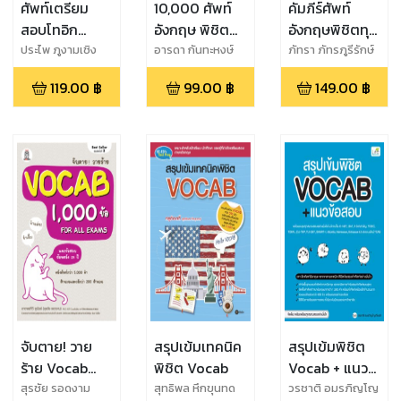
ศัพท์เตรียม
10,000 ศัพท์
คัมภีร์ศัพท์
สอบโทอิก
อังกฤษ พิชิต
อังกฤษพิชิตทุก
TOEIC
การเรียน-สอบ-
สถานการณ์ -
ประไพ ภูงามเชิง
อารดา กันทะหงษ์
ภัทรา ภัทรภูรีรักษ์
(อาจารย์โอ๊ต)
Vocabulary
ใช้ในชีวิตประจำ
Perfect
119.00
฿
99.00
฿
149.00
฿
วัน
English
Vocabulary
จับตาย! วาย
สรุปเข้มเทคนิค
สรุปเข้มพิชิต
ร้าย Vocab
พิชิต Vocab
Vocab + แนว
1,000 ข้อ For
ข้อสอบ
สุรชัย รอดงาม
สุทธิพล หึกขุนทด
วรชาติ อมรภิญโญ