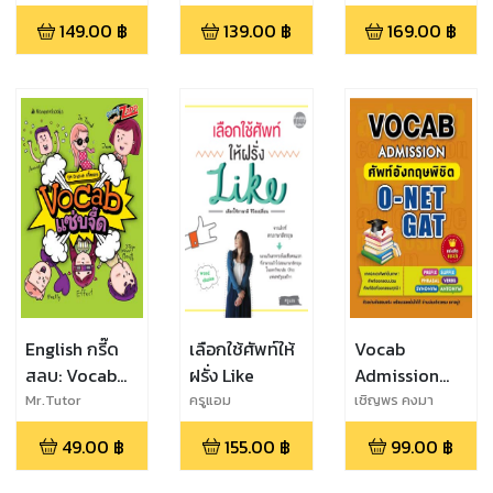
(อาจารย์ทีวี จูเนียร์)
(ครูอ๊อดดี้)
เกียรติ
All Exams
149.00
฿
139.00
฿
169.00
฿
และ Sherwin
Martinez และ
วรรณวิษา ปั้นคุ้ม
และ ชนิกานต์
เทศนานัย
English กรี๊ด
เลือกใช้ศัพท์ให้
Vocab
สลบ: Vocab
ฝรั่ง Like
Admission
แซ่บจี๊ด
ศัพท์อังกฤษ
Mr.Tutor
ครูแอม
เชิญพร คงมา
พิชิต O-NET
49.00
฿
155.00
฿
99.00
฿
GAT