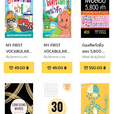
MY FIRST
MY FIRST
ท่องศัพท์เพื่อ
VOCABULARY
VOCABULARY
สอบ 5,800 คำ
SERIES คำศัพท์
SERIES คำศัพท์
(สำหรับ
ทีมวิชาการ Life
ทีมวิชาการ Life
วิศัลย์ พัวรุ่งโรจน์
Balance
Balance
สำหรับหนูน้อย
สำหรับหนูน้อย
นักเรียนชั้น
49.00
฿
49.00
฿
550.00
฿
ยานพาหนะน่ารู้
สัตว์โลกน่ารัก
ประถม ถึง
ม.ปลาย)