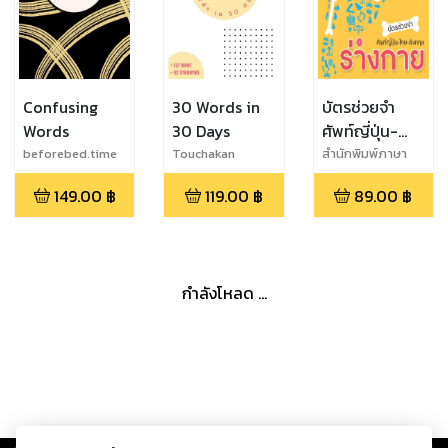
Confusing
30 Words in
บัตรช่วยจำ
Words
30 Days
ศัพท์ญี่ปุ่น-
ไทย-อังกฤษ
beforebed.time
Touchakan
สำนักพิมพ์ภาษา
และวัฒนธรรม
ชุด ร่างกาย
149.00
฿
119.00
฿
89.00
฿
กำลังโหลด ...
Copyright ©
2026
Storylog Co., Ltd. - สตอรี่ล็อกขอสงวนสิทธิ์ไม่รับผิดชอบ