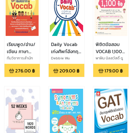
เรียนพูด/อ่าน/
Daily Vocab
พิชิตข้อสอบ
เขียน ภาษา
เก่งศัพท์อังกฤษ
VOCAB 1,100
อังกฤษง่ายๆ
ฉบับชีวิตประจำ
ข้อ
ทีมวิชาการสำนัก
Debbie Wu
พาฝัน นิลสวัสดิ์ ดู
พิมพ์
ฮาเมลน์
เริ่มได้จาก
วัน
276.00
฿
209.00
฿
179.00
฿
Vocab