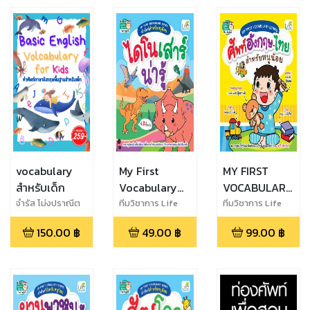
vocabulary
My First
MY FIRST
สำหรับเด็ก
Vocabulary
VOCABULARY
Series คำศัพท์
SERIES ศัพท์
จำรัส โม่งปราณีต
ทีมวิชาการ Life
ทีมวิชาการ Life
Balance
Balance
สำหรับหนูน้อย
อังกฤษ-ไทย
150.00
฿
49.00
฿
99.00
฿
ไดโนเสาร์น่ารู้
สำหรับหนูน้อย