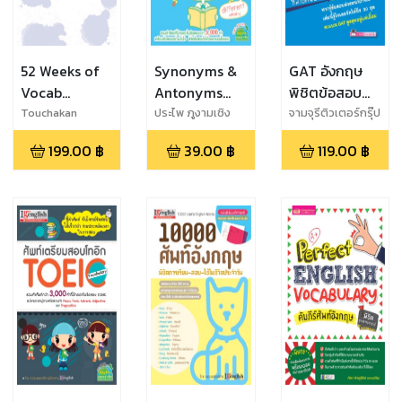
52 Weeks of
Synonyms &
GAT อังกฤษ
Vocab
Antonyms
พิชิตข้อสอบ
Calendar
Vocabulary
Vocab
Touchakan
ประไพ ภูงามเชิง
จามจุรีติวเตอร์กรุ๊ป
Siringernyuang
199.00
฿
39.00
฿
119.00
฿