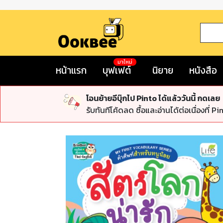
มาใหม่
หน้าแรก
บุฟเฟต์
นิยาย
หนังสือ
โอนย้ายอีบุ๊กไป Pinto ได้แล้ววันนี้ กดเลย
รับทันทีโค้ดลด ซื้อและอ่านได้ต่อเนื่องที่ Pi