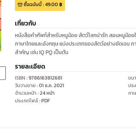
ซื้อฉบับนี้
:
49.00
฿
เกี่ยวกับ
หนังสือคำศัพท์สำหรับหนูน้อย สัตว์โลกน่ารัก สอนหนูน้อยให
ภาษาไทยและอังกฤษ แบ่งประเภทของสัตว์อย่างชัดเจน ภาพก
สำคัญ เช่น IQ PQ เป็นต้น
รายละเอียด
ISBN :
9786163812681
ขนา
วันวางขาย
:
01 ธ.ค. 2021
ประ
จำนวนหน้า
:
24
หน้า
ภา
ประเภทไฟล์
:
PDF