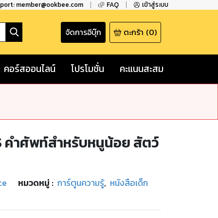
pport: member@ookbee.com
FAQ
เข้าสู่ระบบ
จัดการอีบุ๊ก
ตะกร้า
(
0
)
คอร์สออนไลน์
โปรโมชั่น
คะแนนสะสม
ศัพท์สำหรับหนูน้อย สัตว์
ce
หมวดหมู่
:
การ์ตูนความรู้
,
หนังสือเด็ก