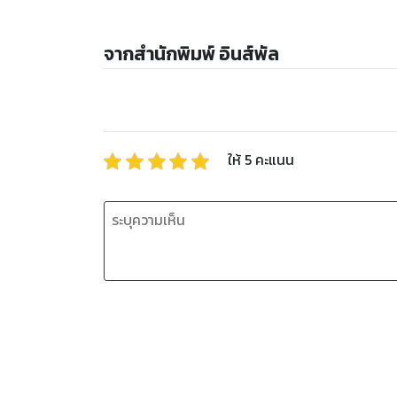
จากสำนักพิมพ์ อินส์พัล
ให้
5
คะแนน