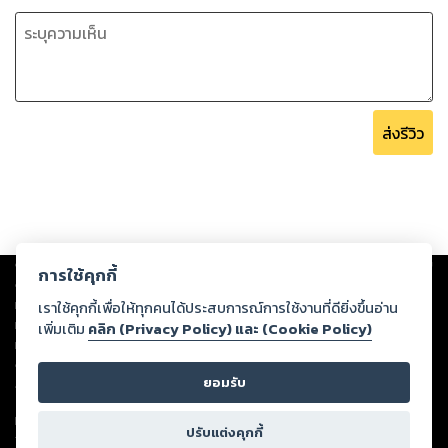
ส่งรีวิว
Copyright ©
2026
Storylog Co., Ltd. - สตอรี่ล็อกขอสงวนสิทธิ์ไม่รับผิดชอบ
การใช้คุกกี้
ต่อผลงานหรือเนื้อหาใดที่อัปโหลดผ่านเว็บไซต์และปรากฏว่าละเมิดสิทธิใน
ทรัพย์สินทางปัญญาของบุคคลอื่นหรือขัดต่อกฎหมายและศีลธรรม ดังนั้น ผู้อ่าน
เราใช้คุกกี้เพื่อให้ทุกคนได้ประสบการณ์การใช้งานที่ดียิ่งขึ้นอ่าน
ทุกท่านโปรดใช้วิจารณญาณในการกลั่นกรองด้วยตนเอง และหากท่านพบว่าส่วน
เพิ่มเติม
คลิก (Privacy Policy) และ (Cookie Policy)
หนึ่งส่วนใดขัดต่อกฎหมายและศีลธรรม กรุณาแจ้งมายังบริษัท เพื่อทีมงานจะได้
ดำเนินการในทันที ทั้งนี้ ทางสตอรี่ล็อกขอสงวนลิขสิทธิ์ตามพระราชบัญญัติ
ยอมรับ
ลิขสิทธิ์ พ.ศ. 2537 (ฉบับล่าสุด)
For support: member@ookbee.com
ปรับแต่งคุกกี้
Version
1.3.17