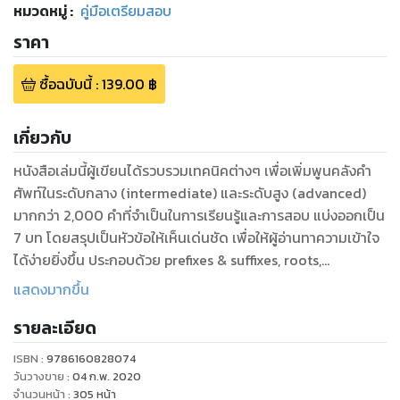
หมวดหมู่
:
คู่มือเตรียมสอบ
ราคา
ซื้อฉบับนี้
:
139.00
฿
เกี่ยวกับ
หนังสือเล่มนี้ผู้เขียนได้รวบรวมเทคนิคต่างๆ เพื่อเพิ่มพูนคลังคำ
ศัพท์ในระดับกลาง (intermediate) และระดับสูง (advanced)
มากกว่า 2,000 คำที่จำเป็นในการเรียนรู้และการสอบ แบ่งออกเป็น
7 บท โดยสรุปเป็นหัวข้อให้เห็นเด่นชัด เพื่อให้ผู้อ่านทาความเข้าใจ
ได้ง่ายยิ่งขึ้น ประกอบด้วย prefixes & suffixes, roots,
synonyms, antonyms, context clues, meaning in context
แสดงมากขึ้น
และ meaning recognition ซึ่งทั้งหมดสามารถนามาประยุกต์ใช้
รายละเอียด
ในการทำข้อสอบพาร์ท vocabulary และ reading
comprehension อย่างได้ผล นอกจากนี้ยังมีแนวข้อสอบที่ทัน
ISBN :
9786160828074
สมัยและมีประสิทธิภาพมากกว่า 500 ข้อให้ฝึกฝน และเตรียมความ
วันวางขาย
:
04 ก.พ. 2020
พร้อมในสนามสอบต่างๆ ที่สาคัญ ไม่ว่าจะเป็นการสอบเรียนต่อ
จำนวนหน้า
:
305
หน้า