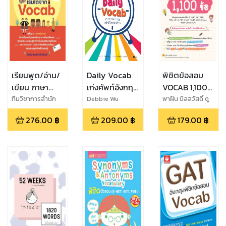
เรียนพูด/อ่าน/
Daily Vocab
พิชิตข้อสอบ
เขียน ภาษา
เก่งศัพท์อังกฤษ
VOCAB 1,100
อังกฤษง่ายๆ
ฉบับชีวิตประจำ
ข้อ
ทีมวิชาการสำนัก
Debbie Wu
พาฝัน นิลสวัสดิ์ ดู
พิมพ์
ฮาเมลน์
เริ่มได้จาก
วัน
276.00
฿
209.00
฿
179.00
฿
Vocab