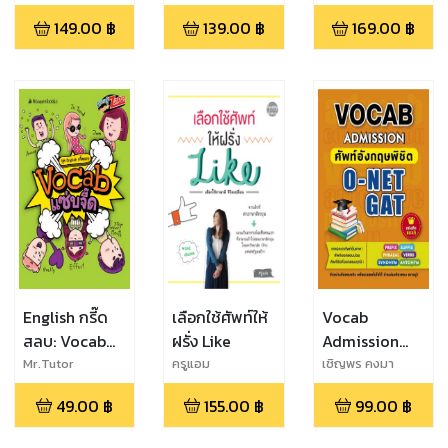
(อาจารย์ทีวี จูเนียร์)
(ครูอ๊อดดี้)
เกียรติ
All Exams
149.00
฿
139.00
฿
169.00
฿
และ Sherwin
Martinez และ
วรรณวิษา ปั้นคุ้ม
และ ชนิกานต์
เทศนานัย
English กรี๊ด
เลือกใช้ศัพท์ให้
Vocab
สลบ: Vocab
ฝรั่ง Like
Admission
แซ่บจี๊ด
ศัพท์อังกฤษ
Mr.Tutor
ครูแอม
เชิญพร คงมา
พิชิต O-NET
49.00
฿
155.00
฿
99.00
฿
GAT