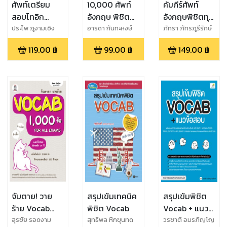
ศัพท์เตรียม
10,000 ศัพท์
คัมภีร์ศัพท์
สอบโทอิก
อังกฤษ พิชิต
อังกฤษพิชิตทุก
TOEIC
การเรียน-สอบ-
สถานการณ์ -
ประไพ ภูงามเชิง
อารดา กันทะหงษ์
ภัทรา ภัทรภูรีรักษ์
(อาจารย์โอ๊ต)
Vocabulary
ใช้ในชีวิตประจำ
Perfect
119.00
฿
99.00
฿
149.00
฿
วัน
English
Vocabulary
จับตาย! วาย
สรุปเข้มเทคนิค
สรุปเข้มพิชิต
ร้าย Vocab
พิชิต Vocab
Vocab + แนว
1,000 ข้อ For
ข้อสอบ
สุรชัย รอดงาม
สุทธิพล หึกขุนทด
วรชาติ อมรภิญโญ