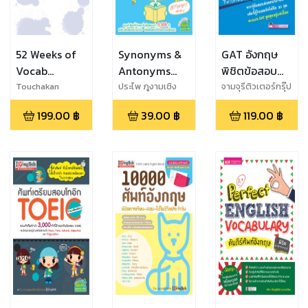
52 Weeks of
Synonyms &
GAT อังกฤษ
Vocab
Antonyms
พิชิตข้อสอบ
Calendar
Vocabulary
Vocab
Touchakan
ประไพ ภูงามเชิง
จามจุรีติวเตอร์กรุ๊ป
Siringernyuang
199.00
฿
39.00
฿
119.00
฿