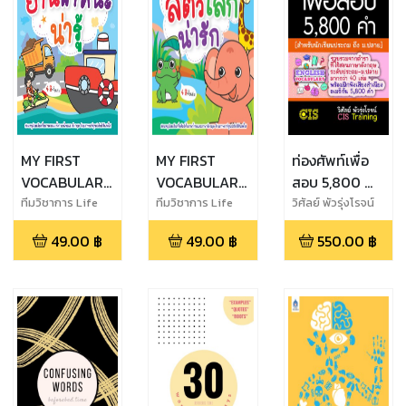
MY FIRST
MY FIRST
ท่องศัพท์เพื่อ
VOCABULARY
VOCABULARY
สอบ 5,800 คำ
SERIES คำศัพท์
SERIES คำศัพท์
(สำหรับ
ทีมวิชาการ Life
ทีมวิชาการ Life
วิศัลย์ พัวรุ่งโรจน์
Balance
Balance
สำหรับหนูน้อย
สำหรับหนูน้อย
นักเรียนชั้น
49.00
฿
49.00
฿
550.00
฿
ยานพาหนะน่ารู้
สัตว์โลกน่ารัก
ประถม ถึง
ม.ปลาย)