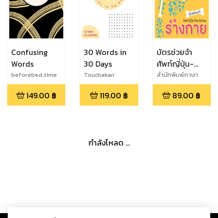
Confusing
30 Words in
บัตรช่วยจำ
Words
30 Days
ศัพท์ญี่ปุ่น-
ไทย-อังกฤษ
beforebed.time
Touchakan
สำนักพิมพ์ภาษา
และวัฒนธรรม
ชุด ร่างกาย
149.00
฿
119.00
฿
89.00
฿
กำลังโหลด ...
Copyright ©
2026
Storylog Co., Ltd. - สตอรี่ล็อกขอสงวนสิทธิ์ไม่รับผิดชอบ