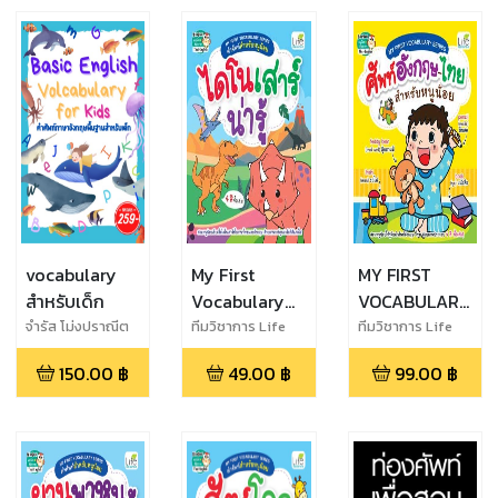
vocabulary
My First
MY FIRST
สำหรับเด็ก
Vocabulary
VOCABULARY
Series คำศัพท์
SERIES ศัพท์
จำรัส โม่งปราณีต
ทีมวิชาการ Life
ทีมวิชาการ Life
Balance
Balance
สำหรับหนูน้อย
อังกฤษ-ไทย
150.00
฿
49.00
฿
99.00
฿
ไดโนเสาร์น่ารู้
สำหรับหนูน้อย