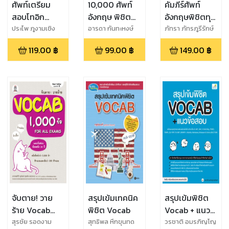
ศัพท์เตรียม
10,000 ศัพท์
คัมภีร์ศัพท์
สอบโทอิก
อังกฤษ พิชิต
อังกฤษพิชิตทุก
TOEIC
การเรียน-สอบ-
สถานการณ์ -
ประไพ ภูงามเชิง
อารดา กันทะหงษ์
ภัทรา ภัทรภูรีรักษ์
(อาจารย์โอ๊ต)
Vocabulary
ใช้ในชีวิตประจำ
Perfect
119.00
฿
99.00
฿
149.00
฿
วัน
English
Vocabulary
จับตาย! วาย
สรุปเข้มเทคนิค
สรุปเข้มพิชิต
ร้าย Vocab
พิชิต Vocab
Vocab + แนว
1,000 ข้อ For
ข้อสอบ
สุรชัย รอดงาม
สุทธิพล หึกขุนทด
วรชาติ อมรภิญโญ