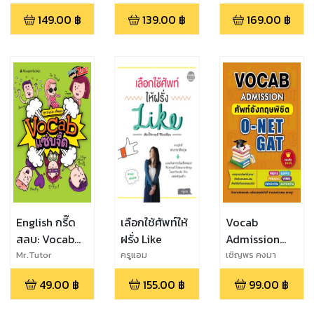
(อาจารย์ทีวี จูเนียร์)
(ครูอ๊อดดี้)
เกียรติ
All Exams
149.00
฿
139.00
฿
169.00
฿
และ Sherwin
Martinez และ
วรรณวิษา ปั้นคุ้ม
และ ชนิกานต์
เทศนานัย
English กรี๊ด
เลือกใช้ศัพท์ให้
Vocab
สลบ: Vocab
ฝรั่ง Like
Admission
แซ่บจี๊ด
ศัพท์อังกฤษ
Mr.Tutor
ครูแอม
เชิญพร คงมา
พิชิต O-NET
49.00
฿
155.00
฿
99.00
฿
GAT