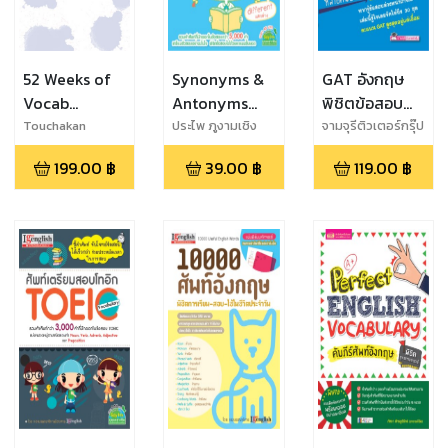
52 Weeks of
Synonyms &
GAT อังกฤษ
Vocab
Antonyms
พิชิตข้อสอบ
Calendar
Vocabulary
Vocab
Touchakan
ประไพ ภูงามเชิง
จามจุรีติวเตอร์กรุ๊ป
Siringernyuang
199.00
฿
39.00
฿
119.00
฿