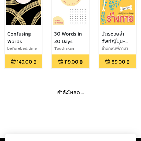
Confusing
30 Words in
บัตรช่วยจำ
Words
30 Days
ศัพท์ญี่ปุ่น-
ไทย-อังกฤษ
beforebed.time
Touchakan
สำนักพิมพ์ภาษา
และวัฒนธรรม
ชุด ร่างกาย
149.00
฿
119.00
฿
89.00
฿
กำลังโหลด ...
Copyright ©
2026
Storylog Co., Ltd. - สตอรี่ล็อกขอสงวนสิทธิ์ไม่รับผิดชอบ