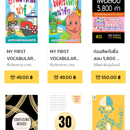
MY FIRST
MY FIRST
ท่องศัพท์เพื่อ
VOCABULARY
VOCABULARY
สอบ 5,800 คำ
SERIES คำศัพท์
SERIES คำศัพท์
(สำหรับ
ทีมวิชาการ Life
ทีมวิชาการ Life
วิศัลย์ พัวรุ่งโรจน์
Balance
Balance
สำหรับหนูน้อย
สำหรับหนูน้อย
นักเรียนชั้น
49.00
฿
49.00
฿
550.00
฿
ยานพาหนะน่ารู้
สัตว์โลกน่ารัก
ประถม ถึง
ม.ปลาย)