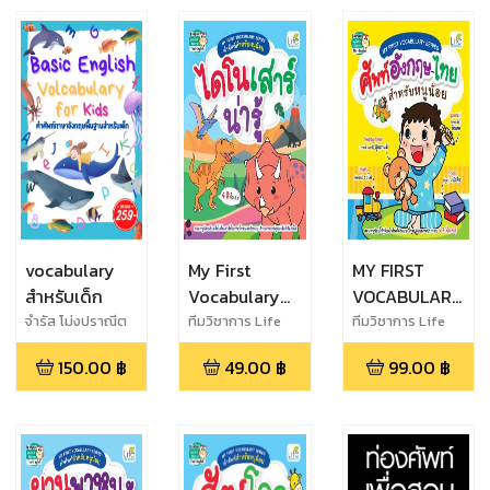
vocabulary
My First
MY FIRST
สำหรับเด็ก
Vocabulary
VOCABULARY
Series คำศัพท์
SERIES ศัพท์
จำรัส โม่งปราณีต
ทีมวิชาการ Life
ทีมวิชาการ Life
Balance
Balance
สำหรับหนูน้อย
อังกฤษ-ไทย
150.00
฿
49.00
฿
99.00
฿
ไดโนเสาร์น่ารู้
สำหรับหนูน้อย