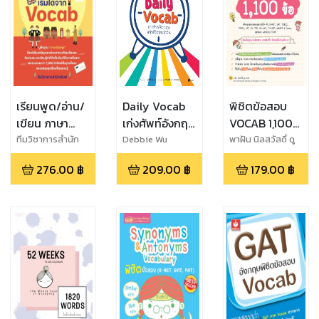
เรียนพูด/อ่าน/
Daily Vocab
พิชิตข้อสอบ
เขียน ภาษา
เก่งศัพท์อังกฤษ
VOCAB 1,100
อังกฤษง่ายๆ
ฉบับชีวิตประจำ
ข้อ
ทีมวิชาการสำนัก
Debbie Wu
พาฝัน นิลสวัสดิ์ ดู
พิมพ์
ฮาเมลน์
เริ่มได้จาก
วัน
276.00
฿
209.00
฿
179.00
฿
Vocab