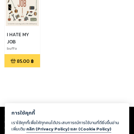
I HATE MY
JOB
buffo
85.00
฿
Copyright ©
2026
Storylog Co., Ltd. - สตอรี่ล็อกขอสงวนสิทธิ์ไม่รับผิดชอบ
การใช้คุกกี้
ต่อผลงานหรือเนื้อหาใดที่อัปโหลดผ่านเว็บไซต์และปรากฏว่าละเมิดสิทธิใน
ทรัพย์สินทางปัญญาของบุคคลอื่นหรือขัดต่อกฎหมายและศีลธรรม ดังนั้น ผู้อ่าน
เราใช้คุกกี้เพื่อให้ทุกคนได้ประสบการณ์การใช้งานที่ดียิ่งขึ้นอ่าน
ทุกท่านโปรดใช้วิจารณญาณในการกลั่นกรองด้วยตนเอง และหากท่านพบว่าส่วน
เพิ่มเติม
คลิก (Privacy Policy) และ (Cookie Policy)
หนึ่งส่วนใดขัดต่อกฎหมายและศีลธรรม กรุณาแจ้งมายังบริษัท เพื่อทีมงานจะได้