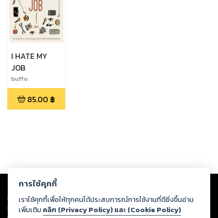
I HATE MY
JOB
buffo
85.00
฿
Copyright ©
2026
Storylog Co., Ltd. - สตอรี่ล็อกขอสงวนสิทธิ์ไม่รับผิดชอบ
การใช้คุกกี้
ต่อผลงานหรือเนื้อหาใดที่อัปโหลดผ่านเว็บไซต์และปรากฏว่าละเมิดสิทธิใน
ทรัพย์สินทางปัญญาของบุคคลอื่นหรือขัดต่อกฎหมายและศีลธรรม ดังนั้น ผู้อ่าน
เราใช้คุกกี้เพื่อให้ทุกคนได้ประสบการณ์การใช้งานที่ดียิ่งขึ้นอ่าน
ทุกท่านโปรดใช้วิจารณญาณในการกลั่นกรองด้วยตนเอง และหากท่านพบว่าส่วน
เพิ่มเติม
คลิก (Privacy Policy) และ (Cookie Policy)
หนึ่งส่วนใดขัดต่อกฎหมายและศีลธรรม กรุณาแจ้งมายังบริษัท เพื่อทีมงานจะได้