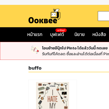
มาใหม่
หน้าแรก
บุฟเฟต์
นิยาย
หนังสือ
โอนย้ายอีบุ๊กไป Pinto ได้แล้ววันนี้ กดเลย
รับทันทีโค้ดลด ซื้อและอ่านได้ต่อเนื่องที่ Pi
buffo