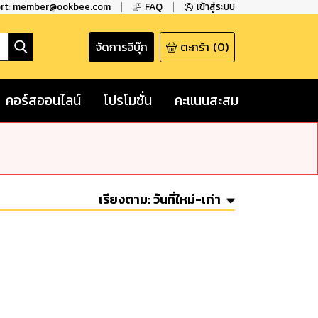
ort: member@ookbee.com
FAQ
เข้าสู่ระบบ
จัดการอีบุ๊ก
ตะกร้า
(
0
)
คอร์สออนไลน์
โปรโมชั่น
คะแนนสะสม
เรียงตาม:
วันที่ใหม่-เก่า