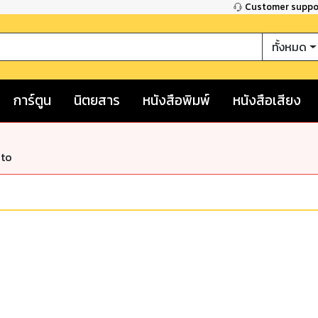
Customer supp
ทั้งหมด
การ์ตูน
นิตยสาร
หนังสือพิมพ์
หนังสือเสียง
nto