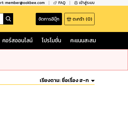
ort: member@ookbee.com
FAQ
เข้าสู่ระบบ
จัดการอีบุ๊ก
ตะกร้า
(
0
)
คอร์สออนไลน์
โปรโมชั่น
คะแนนสะสม
เรียงตาม:
ชื่อเรื่อง ฮ-ก