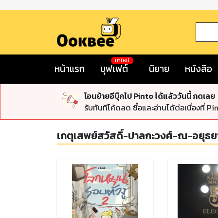
มาใหม่
หน้าแรก
บุฟเฟต์
นิยาย
หนังสือ
โอนย้ายอีบุ๊กไป Pinto ได้แล้ววันนี้ กดเลย
รับทันทีโค้ดลด ซื้อและอ่านได้ต่อเนื่องที่ Pi
เกตุเสพย์สวัสดิ์-ปาลกะวงศ์-ณ-อยุธย