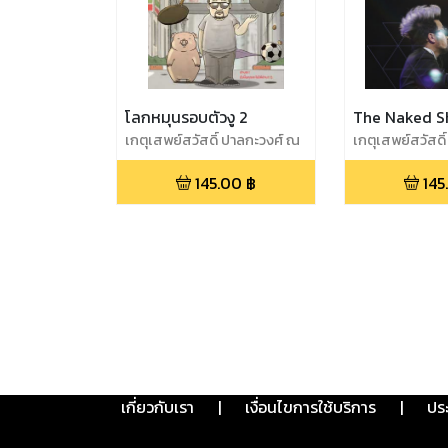
โลกหมุนรอบตัวงู 2
The Naked S
เกตุเสพย์สวัสดิ์ ปาลกะวงศ์ ณ
เกตุเสพย์สวัสดิ
อยุธยา
อยุธยา,น้าเน็ก
145.00
฿
145
เกี่ยวกับเรา
|
เงื่อนไขการใช้บริการ
|
ปร