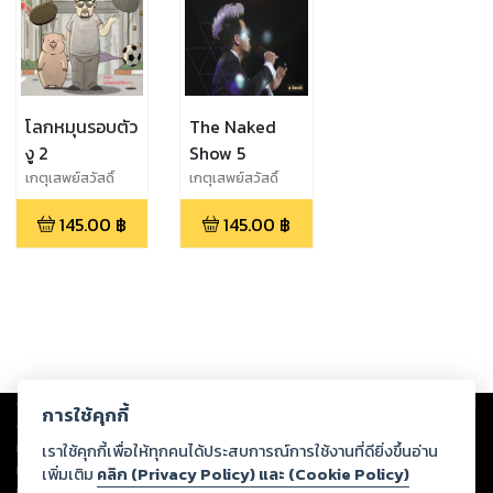
โลกหมุนรอบตัว
The Naked
งู 2
Show 5
เกตุเสพย์สวัสดิ์
เกตุเสพย์สวัสดิ์
ปาลกะวงศ์ ณ
ปาลกะวงศ์ ณ
145.00
฿
145.00
฿
อยุธยา
อยุธยา,น้าเน็ก
Copyright ©
2026
Storylog Co., Ltd. - สตอรี่ล็อกขอสงวนสิทธิ์ไม่รับผิดชอบ
การใช้คุกกี้
ต่อผลงานหรือเนื้อหาใดที่อัปโหลดผ่านเว็บไซต์และปรากฏว่าละเมิดสิทธิใน
ทรัพย์สินทางปัญญาของบุคคลอื่นหรือขัดต่อกฎหมายและศีลธรรม ดังนั้น ผู้อ่าน
เราใช้คุกกี้เพื่อให้ทุกคนได้ประสบการณ์การใช้งานที่ดียิ่งขึ้นอ่าน
ทุกท่านโปรดใช้วิจารณญาณในการกลั่นกรองด้วยตนเอง และหากท่านพบว่าส่วน
เพิ่มเติม
คลิก (Privacy Policy) และ (Cookie Policy)
หนึ่งส่วนใดขัดต่อกฎหมายและศีลธรรม กรุณาแจ้งมายังบริษัท เพื่อทีมงานจะได้