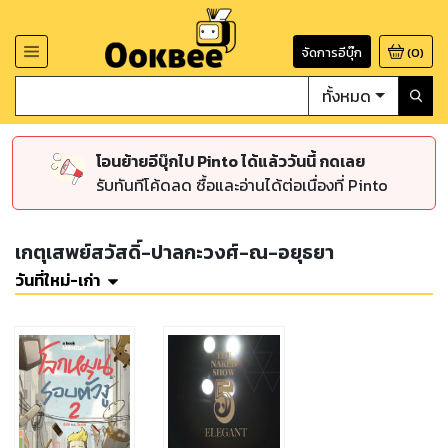
จัดการอีบุ๊ก
(
0
)
ทั้งหมด
โอนย้ายอีบุ๊กไป Pinto ได้แล้ววันนี้ กดเลย
รับทันทีโค้ดลด ซื้อและอ่านได้ต่อเนื่องที่ Pinto
เกตุเสพย์สวัสดิ์-ปาลกะวงศ์-ณ-อยุธยา
วันที่ใหม่-เก่า