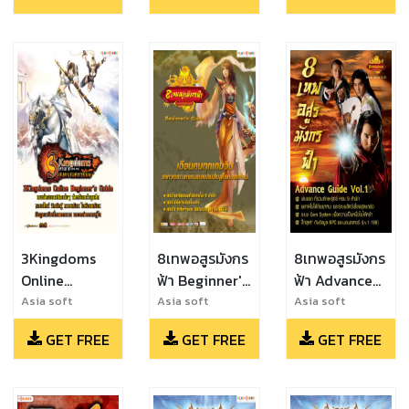
3Kingdoms
8เทพอสูรมังกร
8เทพอสูรมังกร
Online
ฟ้า Beginner's
ฟ้า Advance
Beginner'S
Guide
Guide Vol.1
Asia soft
Asia soft
Asia soft
Guide
GET FREE
GET FREE
GET FREE