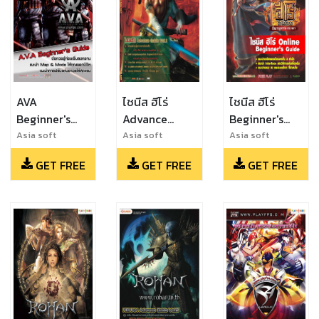
AVA
ไชนีส ฮีโร่
ไชนีส ฮีโร่
Beginner's
Advance
Beginner's
Guide
Guide V1
Guide
Asia soft
Asia soft
Asia soft
GET FREE
GET FREE
GET FREE