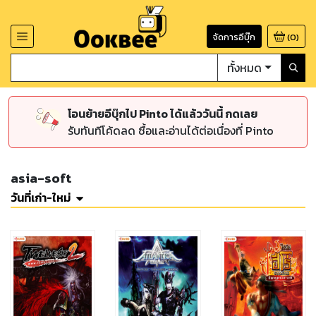
จัดการอีบุ๊ก
(
0
)
ทั้งหมด
โอนย้ายอีบุ๊กไป Pinto ได้แล้ววันนี้ กดเลย
รับทันทีโค้ดลด ซื้อและอ่านได้ต่อเนื่องที่ Pinto
asia-soft
วันที่เก่า-ใหม่