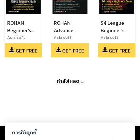
ROHAN
ROHAN
S4 League
Beginner's
Advance
Beginner's
Guide
Guide V2
Guide
Asia soft
Asia soft
Asia soft
GET FREE
GET FREE
GET FREE
กำลังโหลด ...
Copyright ©
2026
Storylog Co., Ltd. - สตอรี่ล็อกขอสงวนสิทธิ์ไม่รับผิดชอบ
การใช้คุกกี้
ต่อผลงานหรือเนื้อหาใดที่อัปโหลดผ่านเว็บไซต์และปรากฏว่าละเมิดสิทธิใน