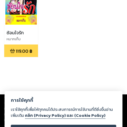
ซ้อนใจรัก
หมากเก็บ
119.00
฿
Copyright ©
2026
Storylog Co., Ltd. - สตอรี่ล็อกขอสงวนสิทธิ์ไม่รับผิดชอบ
การใช้คุกกี้
ต่อผลงานหรือเนื้อหาใดที่อัปโหลดผ่านเว็บไซต์และปรากฏว่าละเมิดสิทธิใน
ทรัพย์สินทางปัญญาของบุคคลอื่นหรือขัดต่อกฎหมายและศีลธรรม ดังนั้น ผู้อ่าน
เราใช้คุกกี้เพื่อให้ทุกคนได้ประสบการณ์การใช้งานที่ดียิ่งขึ้นอ่าน
ทุกท่านโปรดใช้วิจารณญาณในการกลั่นกรองด้วยตนเอง และหากท่านพบว่าส่วน
เพิ่มเติม
คลิก (Privacy Policy) และ (Cookie Policy)
หนึ่งส่วนใดขัดต่อกฎหมายและศีลธรรม กรุณาแจ้งมายังบริษัท เพื่อทีมงานจะได้
ดำเนินการในทันที ทั้งนี้ ทางสตอรี่ล็อกขอสงวนลิขสิทธิ์ตามพระราชบัญญัติ