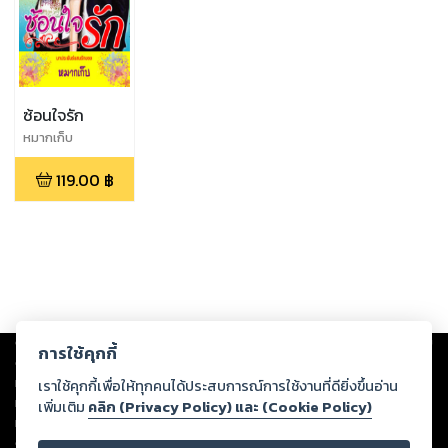
ซ้อนใจรัก
หมากเก็บ
119.00
฿
Copyright ©
2026
Storylog Co., Ltd. - สตอรี่ล็อกขอสงวนสิทธิ์ไม่รับผิดชอบ
การใช้คุกกี้
ต่อผลงานหรือเนื้อหาใดที่อัปโหลดผ่านเว็บไซต์และปรากฏว่าละเมิดสิทธิใน
ทรัพย์สินทางปัญญาของบุคคลอื่นหรือขัดต่อกฎหมายและศีลธรรม ดังนั้น ผู้อ่าน
เราใช้คุกกี้เพื่อให้ทุกคนได้ประสบการณ์การใช้งานที่ดียิ่งขึ้นอ่าน
ทุกท่านโปรดใช้วิจารณญาณในการกลั่นกรองด้วยตนเอง และหากท่านพบว่าส่วน
เพิ่มเติม
คลิก (Privacy Policy) และ (Cookie Policy)
หนึ่งส่วนใดขัดต่อกฎหมายและศีลธรรม กรุณาแจ้งมายังบริษัท เพื่อทีมงานจะได้
ดำเนินการในทันที ทั้งนี้ ทางสตอรี่ล็อกขอสงวนลิขสิทธิ์ตามพระราชบัญญัติ