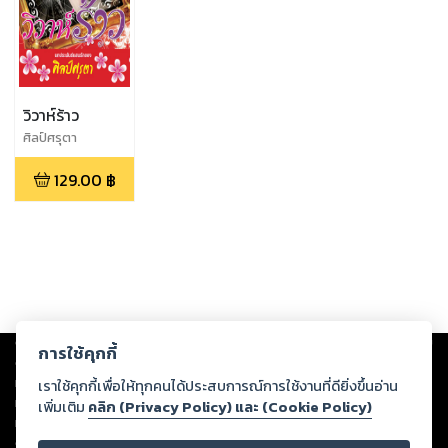
วิวาห์ร้าว
ศิลป์ศรุตา
129.00
฿
Copyright ©
2026
Storylog Co., Ltd. - สตอรี่ล็อกขอสงวนสิทธิ์ไม่รับผิดชอบ
การใช้คุกกี้
ต่อผลงานหรือเนื้อหาใดที่อัปโหลดผ่านเว็บไซต์และปรากฏว่าละเมิดสิทธิใน
ทรัพย์สินทางปัญญาของบุคคลอื่นหรือขัดต่อกฎหมายและศีลธรรม ดังนั้น ผู้อ่าน
เราใช้คุกกี้เพื่อให้ทุกคนได้ประสบการณ์การใช้งานที่ดียิ่งขึ้นอ่าน
ทุกท่านโปรดใช้วิจารณญาณในการกลั่นกรองด้วยตนเอง และหากท่านพบว่าส่วน
เพิ่มเติม
คลิก (Privacy Policy) และ (Cookie Policy)
หนึ่งส่วนใดขัดต่อกฎหมายและศีลธรรม กรุณาแจ้งมายังบริษัท เพื่อทีมงานจะได้
ดำเนินการในทันที ทั้งนี้ ทางสตอรี่ล็อกขอสงวนลิขสิทธิ์ตามพระราชบัญญัติ