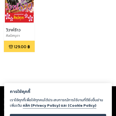
วิวาห์ร้าว
ศิลป์ศรุตา
129.00
฿
Copyright ©
2026
Storylog Co., Ltd. - สตอรี่ล็อกขอสงวนสิทธิ์ไม่รับผิดชอบ
การใช้คุกกี้
ต่อผลงานหรือเนื้อหาใดที่อัปโหลดผ่านเว็บไซต์และปรากฏว่าละเมิดสิทธิใน
ทรัพย์สินทางปัญญาของบุคคลอื่นหรือขัดต่อกฎหมายและศีลธรรม ดังนั้น ผู้อ่าน
เราใช้คุกกี้เพื่อให้ทุกคนได้ประสบการณ์การใช้งานที่ดียิ่งขึ้นอ่าน
ทุกท่านโปรดใช้วิจารณญาณในการกลั่นกรองด้วยตนเอง และหากท่านพบว่าส่วน
เพิ่มเติม
คลิก (Privacy Policy) และ (Cookie Policy)
หนึ่งส่วนใดขัดต่อกฎหมายและศีลธรรม กรุณาแจ้งมายังบริษัท เพื่อทีมงานจะได้
ดำเนินการในทันที ทั้งนี้ ทางสตอรี่ล็อกขอสงวนลิขสิทธิ์ตามพระราชบัญญัติ