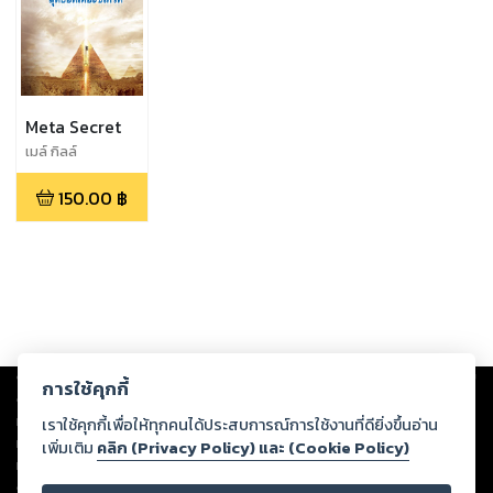
Meta Secret
เมล์ กิลล์
150.00
฿
Copyright ©
2026
Storylog Co., Ltd. - สตอรี่ล็อกขอสงวนสิทธิ์ไม่รับผิดชอบ
การใช้คุกกี้
ต่อผลงานหรือเนื้อหาใดที่อัปโหลดผ่านเว็บไซต์และปรากฏว่าละเมิดสิทธิใน
ทรัพย์สินทางปัญญาของบุคคลอื่นหรือขัดต่อกฎหมายและศีลธรรม ดังนั้น ผู้อ่าน
เราใช้คุกกี้เพื่อให้ทุกคนได้ประสบการณ์การใช้งานที่ดียิ่งขึ้นอ่าน
ทุกท่านโปรดใช้วิจารณญาณในการกลั่นกรองด้วยตนเอง และหากท่านพบว่าส่วน
เพิ่มเติม
คลิก (Privacy Policy) และ (Cookie Policy)
หนึ่งส่วนใดขัดต่อกฎหมายและศีลธรรม กรุณาแจ้งมายังบริษัท เพื่อทีมงานจะได้
ดำเนินการในทันที ทั้งนี้ ทางสตอรี่ล็อกขอสงวนลิขสิทธิ์ตามพระราชบัญญัติ