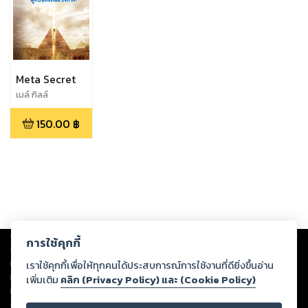
Meta Secret
เมล์ กิลล์
150.00
฿
Copyright ©
2026
Storylog Co., Ltd. - สตอรี่ล็อกขอสงวนสิทธิ์ไม่รับผิดชอบ
การใช้คุกกี้
ต่อผลงานหรือเนื้อหาใดที่อัปโหลดผ่านเว็บไซต์และปรากฏว่าละเมิดสิทธิใน
ทรัพย์สินทางปัญญาของบุคคลอื่นหรือขัดต่อกฎหมายและศีลธรรม ดังนั้น ผู้อ่าน
เราใช้คุกกี้เพื่อให้ทุกคนได้ประสบการณ์การใช้งานที่ดียิ่งขึ้นอ่าน
ทุกท่านโปรดใช้วิจารณญาณในการกลั่นกรองด้วยตนเอง และหากท่านพบว่าส่วน
เพิ่มเติม
คลิก (Privacy Policy) และ (Cookie Policy)
หนึ่งส่วนใดขัดต่อกฎหมายและศีลธรรม กรุณาแจ้งมายังบริษัท เพื่อทีมงานจะได้
ดำเนินการในทันที ทั้งนี้ ทางสตอรี่ล็อกขอสงวนลิขสิทธิ์ตามพระราชบัญญัติ