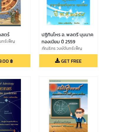
าสตร์
ปฏิทินโหร อ. พลตรี บุนนาค
ันทร์เพ็ญ
ทองเนียม ปี 2559
ภัณธิภร วงษ์จันทร์เพ็ญ
9.00
฿
GET FREE