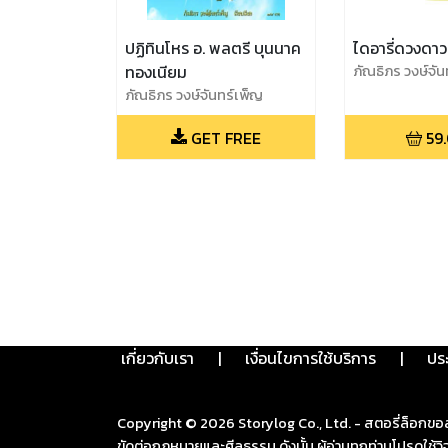
ปฏิทินโหร อ. พลตรี บุนนาค
ไดอารี่ดวงดาว
ทองเนียม
ภัณธิภร วงษ์จัน
ภัณธิภร วงษ์จันทร์เพ็ญ
GET FREE
59
เกี่ยวกับเรา
|
เงื่อนไขการใช้บริการ
|
ปร
Copyright ©
2026
Storylog Co., Ltd. - สตอรี่ล็อกขอ
ขัดต่อกฎหมายและศีลธรรม ดังนั้น ผู้อ่านทุกท่านโปรดใ