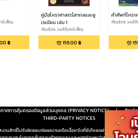
คู่มือโหราศาสตร์สากลและยู
คำศัพท์โหรา
ทร์เพ็ญ
เรเนียน เล่ม 1
ภัณธิภร วงษ์จ
ภัณธิภร วงษ์จันทร์เพ็ญ
.00
฿
159.00
฿
15
ะกาศการคุ้มครองข้อมูลส่วนบุคคล (PRIVACY NOTICE)
|
ติดต่อ
THIRD-PARTY NOTICES
สงวนสิทธิ์ไม่รับผิดชอบต่อผลงานหรือเนื้อหาใดที่อัปโหลดผ่านเว็บไซต์และปร
ช้วิจารณญาณในการกลั่นกรองด้วยตนเอง และหากท่านพบว่าส่วนหนึ่งส่วนใดขัดต