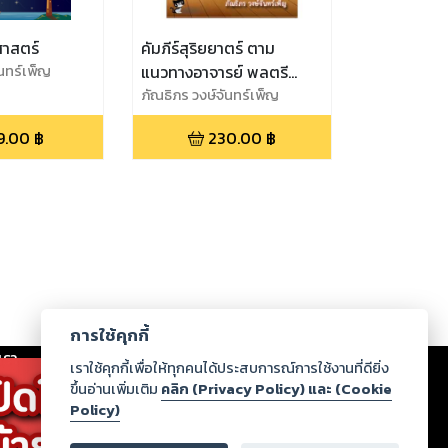
ศาสตร์
คัมภีร์สุริยยาตร์ ตาม
ันทร์เพ็ญ
แนวทางอาจารย์ พลตรี
บุนนาค ทองเนียม
ภัณธิภร วงษ์จันทร์เพ็ญ
9.00
฿
230.00
฿
การใช้คุกกี้
เรา
|
ร่วมงานกับเรา
|
ดาวน์โหลด
|
เราใช้คุกกี้เพื่อให้ทุกคนได้ประสบการณ์การใช้งานที่ดียิ่ง
ขึ้นอ่านเพิ่มเติม
คลิก (Privacy Policy) และ (Cookie
Policy)
ากฏว่าละเมิดสิทธิในทรัพย์สินทางปัญญาของบุคคลอื่นหรือ
่อกฎหมายและศีลธรรม กรุณาแจ้งมายังบริษัท เพื่อทีม