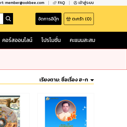
ort: member@ookbee.com
FAQ
เข้าสู่ระบบ
จัดการอีบุ๊ก
ตะกร้า
(
0
)
คอร์สออนไลน์
โปรโมชั่น
คะแนนสะสม
เรียงตาม:
ชื่อเรื่อง ฮ-ก