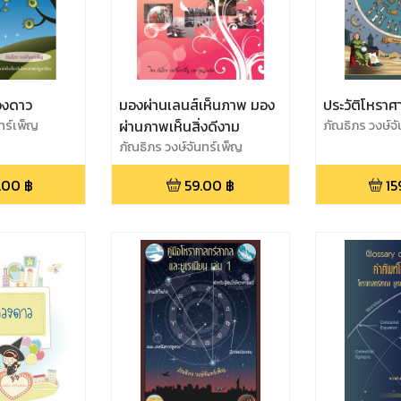
ดวงดาว
มองผ่านเลนส์เห็นภาพ มอง
ประวัติโหราศ
ทร์เพ็ญ
ผ่านภาพเห็นสิ่งดีงาม
ภัณธิภร วงษ์จ
ภัณธิภร วงษ์จันทร์เพ็ญ
.00
฿
59.00
฿
15