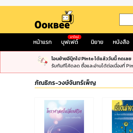
มาใหม่
หน้าแรก
บุฟเฟต์
นิยาย
หนังสือ
โอนย้ายอีบุ๊กไป Pinto ได้แล้ววันนี้ กดเลย
รับทันทีโค้ดลด ซื้อและอ่านได้ต่อเนื่องที่ Pi
ภัณธิภร-วงษ์จันทร์เพ็ญ