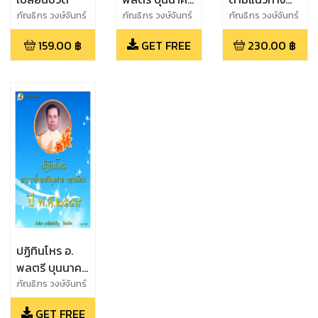
ทองเนียม
อาจารย์ พลตรี
ภัณธิภร วงษ์จันทร์
ภัณธิภร วงษ์จันทร์
ภัณธิภร วงษ์จันทร์
เพ็ญ
เพ็ญ
เพ็ญ
บุนนาค ทอง
159.00
฿
GET FREE
230.00
฿
เนียม
ปฏิทินโหร อ.
พลตรี บุนนาค
ทองเนียม ปี
ภัณธิภร วงษ์จันทร์
เพ็ญ
2559
GET FREE