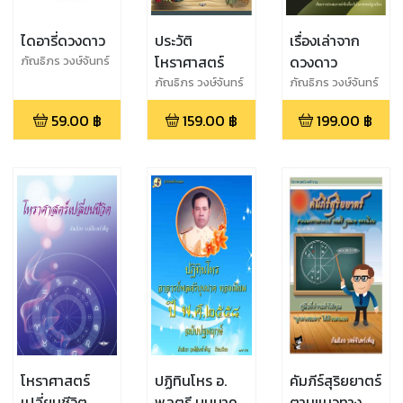
ไดอารี่ดวงดาว
ประวัติ
เรื่องเล่าจาก
โหราศาสตร์
ดวงดาว
ภัณธิภร วงษ์จันทร์
เพ็ญ
ภัณธิภร วงษ์จันทร์
ภัณธิภร วงษ์จันทร์
เพ็ญ
เพ็ญ
59.00
฿
159.00
฿
199.00
฿
โหราศาสตร์
ปฏิทินโหร อ.
คัมภีร์สุริยยาตร์
เปลี่ยนชีวิต
พลตรี บุนนาค
ตามแนวทาง