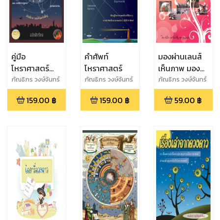
คู่มือ
คำศัพท์
มองผ่านเลนส์
โหราศาสตร์
โหราศาสตร์
เห็นภาพ มอง
สากลและยูเร
ผ่านภาพเห็นสิ่ง
ภัณธิภร วงษ์จันทร์
ภัณธิภร วงษ์จันทร์
ภัณธิภร วงษ์จันทร์
เพ็ญ
เพ็ญ
เพ็ญ
เนียน เล่ม 1
ดีงาม
159.00
฿
159.00
฿
59.00
฿