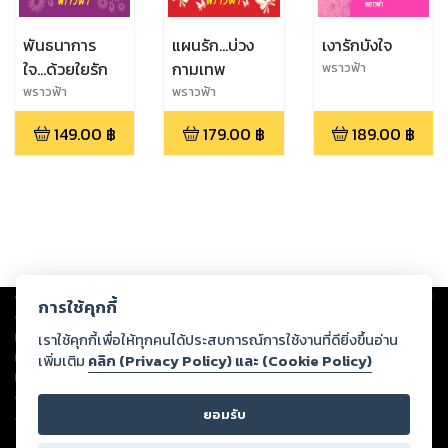
พันธนาการ
แผนรัก...บ่วง
เงารักบังใจ
ใจ...ด้วยใยรัก
กามเทพ
พราวฟ้า
พราวฟ้า
พราวฟ้า
149.00
฿
179.00
฿
189.00
฿
Copyright ©
2026
Storylog Co., Ltd. - สตอรี่ล็อกขอสงวนสิทธิ์ไม่รับผิดชอบ
การใช้คุกกี้
ต่อผลงานหรือเนื้อหาใดที่อัปโหลดผ่านเว็บไซต์และปรากฏว่าละเมิดสิทธิใน
ทรัพย์สินทางปัญญาของบุคคลอื่นหรือขัดต่อกฎหมายและศีลธรรม ดังนั้น ผู้อ่าน
เราใช้คุกกี้เพื่อให้ทุกคนได้ประสบการณ์การใช้งานที่ดียิ่งขึ้นอ่าน
ทุกท่านโปรดใช้วิจารณญาณในการกลั่นกรองด้วยตนเอง และหากท่านพบว่าส่วน
เพิ่มเติม
คลิก (Privacy Policy) และ (Cookie Policy)
หนึ่งส่วนใดขัดต่อกฎหมายและศีลธรรม กรุณาแจ้งมายังบริษัท เพื่อทีมงานจะได้
ดำเนินการในทันที ทั้งนี้ ทางสตอรี่ล็อกขอสงวนลิขสิทธิ์ตามพระราชบัญญัติ
ยอมรับ
ลิขสิทธิ์ พ.ศ. 2537 (ฉบับล่าสุด)