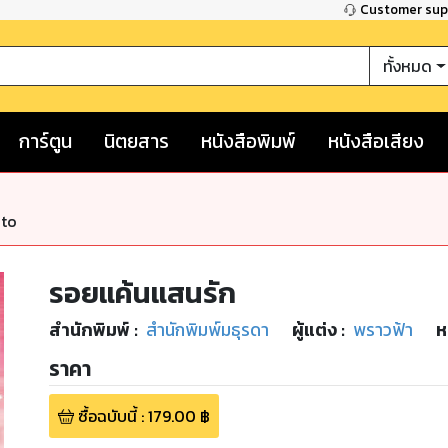
Customer su
ทั้งหมด
การ์ตูน
นิตยสาร
หนังสือพิมพ์
หนังสือเสียง
nto
รอยแค้นแสนรัก
สำนักพิมพ์
:
สำนักพิมพ์มธุรดา
ผู้แต่ง :
พราวฟ้า
ห
ราคา
ซื้อฉบับนี้
:
179.00
฿