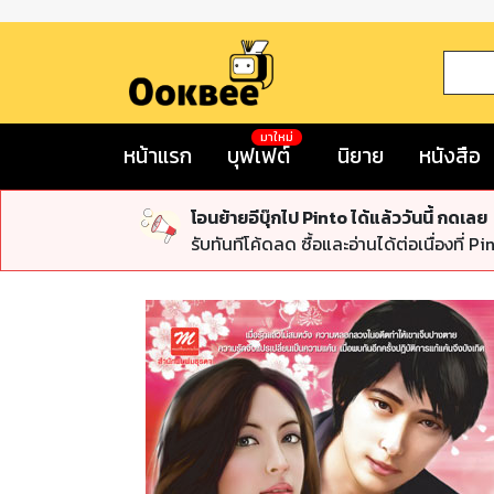
มาใหม่
หน้าแรก
บุฟเฟต์
นิยาย
หนังสือ
โอนย้ายอีบุ๊กไป Pinto ได้แล้ววันนี้ กดเลย
รับทันทีโค้ดลด ซื้อและอ่านได้ต่อเนื่องที่ Pi