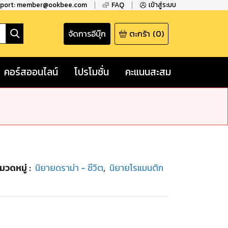
pport: member@ookbee.com
FAQ
เข้าสู่ระบบ
จัดการอีบุ๊ก
ตะกร้า
(
0
)
คอร์สออนไลน์
โปรโมชั่น
คะแนนสะสม
มวดหมู่
:
นิยายดราม่า - ชีวิต
,
นิยายโรแมนติก