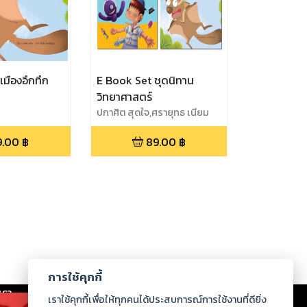
วเมืองอึกทึก
E Book Set ชุดนิทาน
วิทยาศาสตร์
ปกาศิต สุดใจ,ศรายุทธ เนียม
ประยูร
9.00
฿
89.00
฿
การใช้คุกกี้
เรา
|
ร่วมงานกับเรา
|
ดาวน์โหลด
|
เราใช้คุกกี้เพื่อให้ทุกคนได้ประสบการณ์การใช้งานที่ดียิ่ง