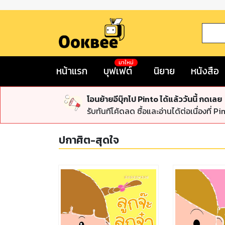
มาใหม่
หน้าแรก
บุฟเฟต์
นิยาย
หนังสือ
โอนย้ายอีบุ๊กไป Pinto ได้แล้ววันนี้ กดเลย
รับทันทีโค้ดลด ซื้อและอ่านได้ต่อเนื่องที่ Pi
ปกาศิต-สุดใจ