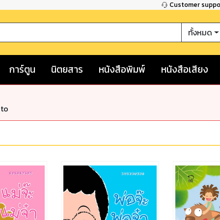
Customer supp
ทั้งหมด
การ์ตูน
นิตยสาร
หนังสือพิมพ์
หนังสือเสียง
nto