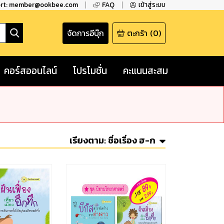
ort: member@ookbee.com
FAQ
เข้าสู่ระบบ
จัดการอีบุ๊ก
ตะกร้า
(
0
)
คอร์สออนไลน์
โปรโมชั่น
คะแนนสะสม
เรียงตาม:
ชื่อเรื่อง ฮ-ก