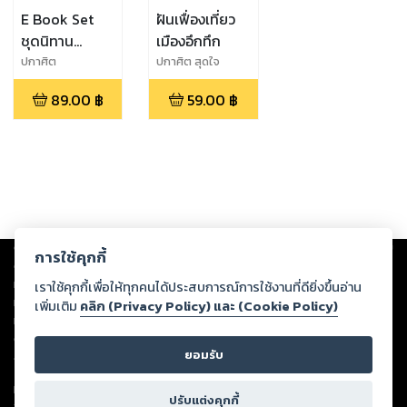
E Book Set
ฝันเฟื่องเที่ยว
ชุดนิทาน
เมืองอึกทึก
วิทยาศาสตร์
ปกาศิต
ปกาศิต สุดใจ
สุดใจ,ศรายุทธ
89.00
฿
59.00
฿
เนียมประยูร
Copyright ©
2026
Storylog Co., Ltd. - สตอรี่ล็อกขอสงวนสิทธิ์ไม่รับผิดชอบ
การใช้คุกกี้
ต่อผลงานหรือเนื้อหาใดที่อัปโหลดผ่านเว็บไซต์และปรากฏว่าละเมิดสิทธิใน
ทรัพย์สินทางปัญญาของบุคคลอื่นหรือขัดต่อกฎหมายและศีลธรรม ดังนั้น ผู้อ่าน
เราใช้คุกกี้เพื่อให้ทุกคนได้ประสบการณ์การใช้งานที่ดียิ่งขึ้นอ่าน
ทุกท่านโปรดใช้วิจารณญาณในการกลั่นกรองด้วยตนเอง และหากท่านพบว่าส่วน
เพิ่มเติม
คลิก (Privacy Policy) และ (Cookie Policy)
หนึ่งส่วนใดขัดต่อกฎหมายและศีลธรรม กรุณาแจ้งมายังบริษัท เพื่อทีมงานจะได้
ดำเนินการในทันที ทั้งนี้ ทางสตอรี่ล็อกขอสงวนลิขสิทธิ์ตามพระราชบัญญัติ
ยอมรับ
ลิขสิทธิ์ พ.ศ. 2537 (ฉบับล่าสุด)
For support: member@ookbee.com
ปรับแต่งคุกกี้