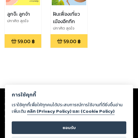
ลูกจ๊ะ ลูกจ๋า
ฝันเฟื่องเที่ยว
เมืองอึกทึก
ปกาศิต สุดใจ
ปกาศิต สุดใจ
59.00
฿
59.00
฿
Copyright ©
2026
Storylog Co., Ltd. - สตอรี่ล็อกขอสงวนสิทธิ์ไม่รับผิดชอบ
การใช้คุกกี้
ต่อผลงานหรือเนื้อหาใดที่อัปโหลดผ่านเว็บไซต์และปรากฏว่าละเมิดสิทธิใน
ทรัพย์สินทางปัญญาของบุคคลอื่นหรือขัดต่อกฎหมายและศีลธรรม ดังนั้น ผู้อ่าน
เราใช้คุกกี้เพื่อให้ทุกคนได้ประสบการณ์การใช้งานที่ดียิ่งขึ้นอ่าน
ทุกท่านโปรดใช้วิจารณญาณในการกลั่นกรองด้วยตนเอง และหากท่านพบว่าส่วน
เพิ่มเติม
คลิก (Privacy Policy) และ (Cookie Policy)
หนึ่งส่วนใดขัดต่อกฎหมายและศีลธรรม กรุณาแจ้งมายังบริษัท เพื่อทีมงานจะได้
ดำเนินการในทันที ทั้งนี้ ทางสตอรี่ล็อกขอสงวนลิขสิทธิ์ตามพระราชบัญญัติ
ยอมรับ
ลิขสิทธิ์ พ.ศ. 2537 (ฉบับล่าสุด)