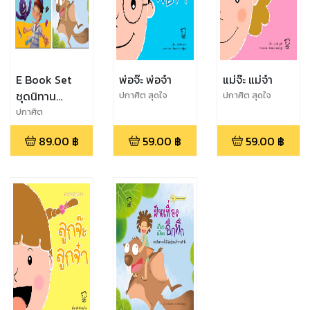
E Book Set
พ่อจ๊ะ พ่อจ๋า
แม่จ๊ะ แม่จ๋า
ชุดนิทาน
ปกาศิต สุดใจ
ปกาศิต สุดใจ
วิทยาศาสตร์
ปกาศิต
สุดใจ,ศรายุทธ
89.00
฿
59.00
฿
59.00
฿
เนียมประยูร