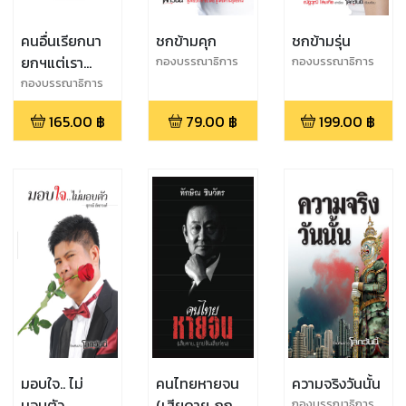
คนอื่นเรียกนา
ชกข้ามคุก
ชกข้ามรุ่น
ยกฯแต่เรา
กองบรรณาธิการ
กองบรรณาธิการ
โลกวันนี้
โลกวันนี้
เรียก..พ่อ
กองบรรณาธิการ
โลกวันนี้
165.00
฿
79.00
฿
199.00
฿
มอบใจ.. ไม่
คนไทยหายจน
ความจริงวันนั้น
มอบตัว
(เสียดาย..ถูก
กองบรรณาธิการ