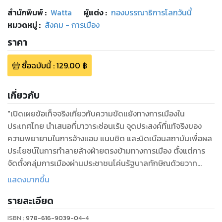
สำนักพิมพ์
:
Watta
ผู้แต่ง :
กองบรรณาธิการโลกวันนี้
หมวดหมู่
:
สังคม - การเมือง
ราคา
ซื้อฉบับนี้
:
129.00
฿
เกี่ยวกับ
"เปิดเผยข้อเท็จจริงเกี่ยวกับความขัดแย้งทางการเมืองใน
ประเทศไทย นำเสนอที่มาวาระซ่อนเร้น จุดประสงค์ที่แท้จริงของ
ความพยายามในการอ้างแอบ แนบชิด และบิดเบือนสถาบันเพื่อผล
ประโยชน์ในการทำลายล้างฝ่ายตรงข้ามทางการเมือง ตั้งแต่การ
จัดตั้งกลุ่มการเมืองผ่านประชาชนโค่นรัฐบาลทักษิณด้วยวาท
กรรมโค่นล้ม “ระบอบทักษิณ” และข้อกล่าวหาว่าเป็น “ขบวนการล้ม
แสดงมากขึ้น
เจ้า” จนเกิดการรัฐประหาร 19 กันยายน 2549 มาถึงเหตุการณ์เมษ
รายละเอียด
า-พฤษภาอำมหิต มีผู้เสียชีวิตเกือบ 100 ศพ บาดเจ็บพิการกว่า 2
ISBN :
978-616-9039-04-4