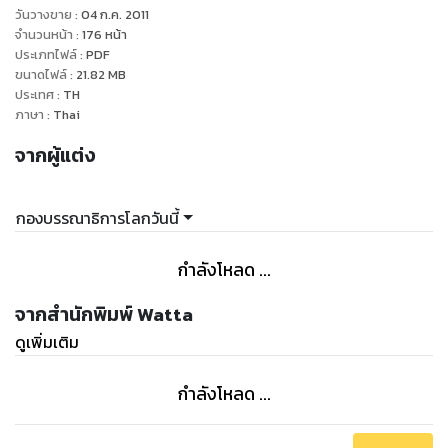
ประสบการณ์ที่ปรากฏในหนังสือเล่มนี้ มีหลายเรื่องราวที่ไม่เคย
วันวางขาย
:
04 ก.ค. 2011
ปรากฏ ณ ที่ใดมาก่อน
จำนวนหน้า
:
176
หน้า
ประเภทไฟล์
:
PDF
ขนาดไฟล์
:
21.82
MB
“ปรากฏการณ์ยิ่งลักษณ์” ปรากฏการณ์ไม่ธรรมดา!
ประเทศ
:
TH
ภาษา
:
Thai
จากผู้แต่ง
กองบรรณาธิการโลกวันนี้
กำลังโหลด ...
จากสำนักพิมพ์ Watta
ดูเพิ่มเติม
กำลังโหลด ...