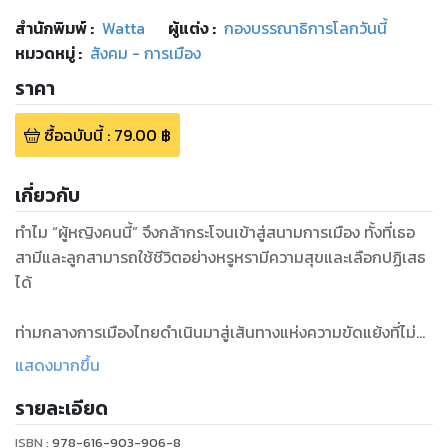
สำนักพิมพ์
:
Watta
ผู้แต่ง :
กองบรรณาธิการโลกวันนี้
หมวดหมู่
:
สังคม - การเมือง
ราคา
ซื้อฉบับนี้
:
79.00
฿
เกี่ยวกับ
ทำไม “ผู้หญิงคนนี้” จึงกล้ากระโจนเข้าสู่สนามการเมือง ทั้งที่เธอ
สามีและลูกสามารถใช้ชีวิตอย่างหรูหรามีความสุขและเลือกปฏิเสธ
ได้
ท่ามกลางการเมืองไทยดำเนินมาสู่เส้นทางแห่งความขัดแย้งที่ไม่มี
ทางออก ทุกอย่างจึงฝากไว้ที่ “ผลการเลือกตั้ง” และ
แสดงมากขึ้น
“ปรากฏการณ์” แห่งปาฏิหารย์ที่มิอาจคาดเดา
รายละเอียด
หลายมุมมอง หลายบทสนทนา หลายภาพส่วนตัว หลาย
ISBN :
978-616-903-906-8