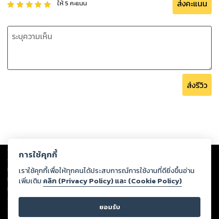
ส่งคะแนน
ให้
5
คะแนน
ส่งรีวิว
Copyright ©
2026
Storylog Co., Ltd. - สตอรี่ล็อกขอสงวนสิทธิ์ไม่รับผิดชอบ
การใช้คุกกี้
ต่อผลงานหรือเนื้อหาใดที่อัปโหลดผ่านเว็บไซต์และปรากฏว่าละเมิดสิทธิใน
ทรัพย์สินทางปัญญาของบุคคลอื่นหรือขัดต่อกฎหมายและศีลธรรม ดังนั้น ผู้อ่าน
เราใช้คุกกี้เพื่อให้ทุกคนได้ประสบการณ์การใช้งานที่ดียิ่งขึ้นอ่าน
ทุกท่านโปรดใช้วิจารณญาณในการกลั่นกรองด้วยตนเอง และหากท่านพบว่าส่วน
เพิ่มเติม
คลิก (Privacy Policy) และ (Cookie Policy)
หนึ่งส่วนใดขัดต่อกฎหมายและศีลธรรม กรุณาแจ้งมายังบริษัท เพื่อทีมงานจะได้
ดำเนินการในทันที ทั้งนี้ ทางสตอรี่ล็อกขอสงวนลิขสิทธิ์ตามพระราชบัญญัติ
ยอมรับ
ลิขสิทธิ์ พ.ศ. 2537 (ฉบับล่าสุด)