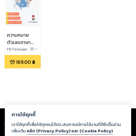
ความหมาย
ตัวเลขภาษา
จีนThai -
FB Fanpage : 第一
小月diyixiaoyue
Chinese
169.00
฿
Meaning
behind
Chinese
numbers汉-泰
数字代表的意
思
Copyright ©
2026
Storylog Co., Ltd. - สตอรี่ล็อกขอสงวนสิทธิ์ไม่รับผิดชอบ
การใช้คุกกี้
ต่อผลงานหรือเนื้อหาใดที่อัปโหลดผ่านเว็บไซต์และปรากฏว่าละเมิดสิทธิใน
ทรัพย์สินทางปัญญาของบุคคลอื่นหรือขัดต่อกฎหมายและศีลธรรม ดังนั้น ผู้อ่าน
เราใช้คุกกี้เพื่อให้ทุกคนได้ประสบการณ์การใช้งานที่ดียิ่งขึ้นอ่าน
ทุกท่านโปรดใช้วิจารณญาณในการกลั่นกรองด้วยตนเอง และหากท่านพบว่าส่วน
เพิ่มเติม
คลิก (Privacy Policy) และ (Cookie Policy)
หนึ่งส่วนใดขัดต่อกฎหมายและศีลธรรม กรุณาแจ้งมายังบริษัท เพื่อทีมงานจะได้