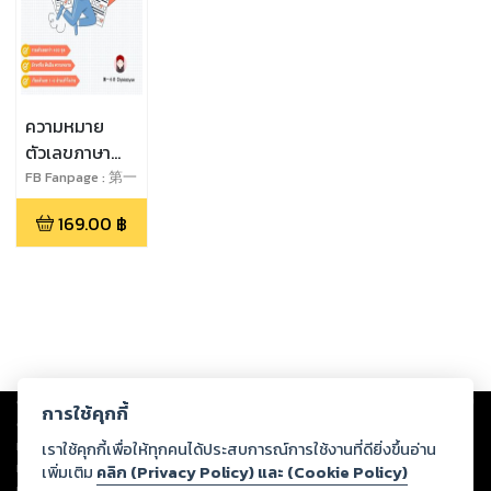
ความหมาย
ตัวเลขภาษา
จีนThai -
FB Fanpage : 第一
小月diyixiaoyue
Chinese
169.00
฿
Meaning
behind
Chinese
numbers汉-泰
数字代表的意
思
Copyright ©
2026
Storylog Co., Ltd. - สตอรี่ล็อกขอสงวนสิทธิ์ไม่รับผิดชอบ
การใช้คุกกี้
ต่อผลงานหรือเนื้อหาใดที่อัปโหลดผ่านเว็บไซต์และปรากฏว่าละเมิดสิทธิใน
ทรัพย์สินทางปัญญาของบุคคลอื่นหรือขัดต่อกฎหมายและศีลธรรม ดังนั้น ผู้อ่าน
เราใช้คุกกี้เพื่อให้ทุกคนได้ประสบการณ์การใช้งานที่ดียิ่งขึ้นอ่าน
ทุกท่านโปรดใช้วิจารณญาณในการกลั่นกรองด้วยตนเอง และหากท่านพบว่าส่วน
เพิ่มเติม
คลิก (Privacy Policy) และ (Cookie Policy)
หนึ่งส่วนใดขัดต่อกฎหมายและศีลธรรม กรุณาแจ้งมายังบริษัท เพื่อทีมงานจะได้