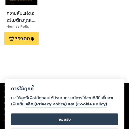
ความลับแห่งเฮ
อร์เมติก:กุญแจ
สู่ปัญญา
Hermes Polis
จักรวาล
399.00
฿
Copyright ©
2026
Storylog Co., Ltd. - สตอรี่ล็อกขอสงวนสิทธิ์ไม่รับผิดชอบ
การใช้คุกกี้
ต่อผลงานหรือเนื้อหาใดที่อัปโหลดผ่านเว็บไซต์และปรากฏว่าละเมิดสิทธิใน
ทรัพย์สินทางปัญญาของบุคคลอื่นหรือขัดต่อกฎหมายและศีลธรรม ดังนั้น ผู้อ่าน
เราใช้คุกกี้เพื่อให้ทุกคนได้ประสบการณ์การใช้งานที่ดียิ่งขึ้นอ่าน
ทุกท่านโปรดใช้วิจารณญาณในการกลั่นกรองด้วยตนเอง และหากท่านพบว่าส่วน
เพิ่มเติม
คลิก (Privacy Policy) และ (Cookie Policy)
หนึ่งส่วนใดขัดต่อกฎหมายและศีลธรรม กรุณาแจ้งมายังบริษัท เพื่อทีมงานจะได้
ดำเนินการในทันที ทั้งนี้ ทางสตอรี่ล็อกขอสงวนลิขสิทธิ์ตามพระราชบัญญัติ
ยอมรับ
ลิขสิทธิ์ พ.ศ. 2537 (ฉบับล่าสุด)