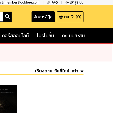
ort: member@ookbee.com
FAQ
เข้าสู่ระบบ
จัดการอีบุ๊ก
ตะกร้า
(
0
)
คอร์สออนไลน์
โปรโมชั่น
คะแนนสะสม
เรียงตาม:
วันที่ใหม่-เก่า