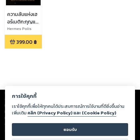
ความลับแห่งเฮ
อร์เมติก:กุญแจ
สู่ปัญญา
Hermes Polis
จักรวาล
399.00
฿
Copyright ©
2026
Storylog Co., Ltd. - สตอรี่ล็อกขอสงวนสิทธิ์ไม่รับผิดชอบ
การใช้คุกกี้
ต่อผลงานหรือเนื้อหาใดที่อัปโหลดผ่านเว็บไซต์และปรากฏว่าละเมิดสิทธิใน
ทรัพย์สินทางปัญญาของบุคคลอื่นหรือขัดต่อกฎหมายและศีลธรรม ดังนั้น ผู้อ่าน
เราใช้คุกกี้เพื่อให้ทุกคนได้ประสบการณ์การใช้งานที่ดียิ่งขึ้นอ่าน
ทุกท่านโปรดใช้วิจารณญาณในการกลั่นกรองด้วยตนเอง และหากท่านพบว่าส่วน
เพิ่มเติม
คลิก (Privacy Policy) และ (Cookie Policy)
หนึ่งส่วนใดขัดต่อกฎหมายและศีลธรรม กรุณาแจ้งมายังบริษัท เพื่อทีมงานจะได้
ดำเนินการในทันที ทั้งนี้ ทางสตอรี่ล็อกขอสงวนลิขสิทธิ์ตามพระราชบัญญัติ
ยอมรับ
ลิขสิทธิ์ พ.ศ. 2537 (ฉบับล่าสุด)