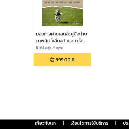
มองหางผ่านเลนส์: คู่มือถ่าย
ภาพสัตว์เลี้ยงด้วยสมาร์ท
โฟน
Brittany Meyer
399.00
฿
เกี่ยวกับเรา
|
เงื่อนไขการใช้บริการ
|
ปร