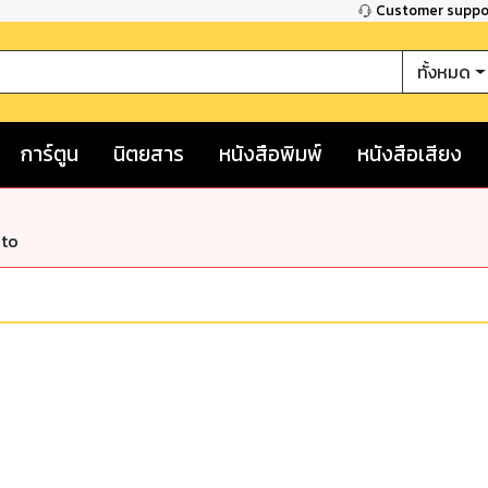
Customer supp
ทั้งหมด
การ์ตูน
นิตยสาร
หนังสือพิมพ์
หนังสือเสียง
nto