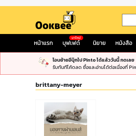
มาใหม่
หน้าแรก
บุฟเฟต์
นิยาย
หนังสือ
โอนย้ายอีบุ๊กไป Pinto ได้แล้ววันนี้ กดเลย
รับทันทีโค้ดลด ซื้อและอ่านได้ต่อเนื่องที่ Pi
brittany-meyer