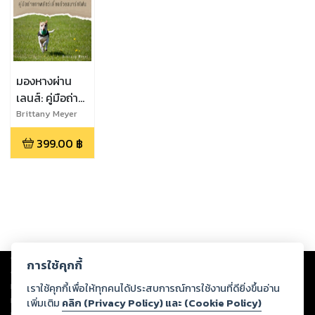
มองหางผ่าน
เลนส์: คู่มือถ่าย
ภาพสัตว์เลี้ยง
Brittany Meyer
ด้วยสมาร์ทโฟน
399.00
฿
Copyright ©
2026
Storylog Co., Ltd. - สตอรี่ล็อกขอสงวนสิทธิ์ไม่รับผิดชอบ
การใช้คุกกี้
ต่อผลงานหรือเนื้อหาใดที่อัปโหลดผ่านเว็บไซต์และปรากฏว่าละเมิดสิทธิใน
ทรัพย์สินทางปัญญาของบุคคลอื่นหรือขัดต่อกฎหมายและศีลธรรม ดังนั้น ผู้อ่าน
เราใช้คุกกี้เพื่อให้ทุกคนได้ประสบการณ์การใช้งานที่ดียิ่งขึ้นอ่าน
ทุกท่านโปรดใช้วิจารณญาณในการกลั่นกรองด้วยตนเอง และหากท่านพบว่าส่วน
เพิ่มเติม
คลิก (Privacy Policy) และ (Cookie Policy)
หนึ่งส่วนใดขัดต่อกฎหมายและศีลธรรม กรุณาแจ้งมายังบริษัท เพื่อทีมงานจะได้