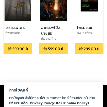
อาถรรพ์ไพร
อาถรรพ์โป่ง
ไพรมรณะ
นายสอ
ทัพ เทวภัทร
ทัพ เทวภัทร
ทัพ เทวภัทร
599.00
฿
599.00
฿
299.00
฿
Copyright ©
2026
Storylog Co., Ltd. - สตอรี่ล็อกขอสงวนสิทธิ์ไม่รับผิดชอบ
การใช้คุกกี้
ต่อผลงานหรือเนื้อหาใดที่อัปโหลดผ่านเว็บไซต์และปรากฏว่าละเมิดสิทธิใน
ทรัพย์สินทางปัญญาของบุคคลอื่นหรือขัดต่อกฎหมายและศีลธรรม ดังนั้น ผู้อ่าน
เราใช้คุกกี้เพื่อให้ทุกคนได้ประสบการณ์การใช้งานที่ดียิ่งขึ้นอ่าน
ทุกท่านโปรดใช้วิจารณญาณในการกลั่นกรองด้วยตนเอง และหากท่านพบว่าส่วน
เพิ่มเติม
คลิก (Privacy Policy) และ (Cookie Policy)
หนึ่งส่วนใดขัดต่อกฎหมายและศีลธรรม กรุณาแจ้งมายังบริษัท เพื่อทีมงานจะได้