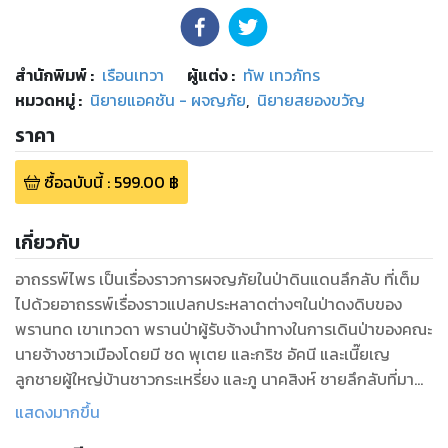
สำนักพิมพ์
:
เรือนเทวา
ผู้แต่ง :
ทัพ เทวภัทร
หมวดหมู่
:
นิยายแอคชัน - ผจญภัย
,
นิยายสยองขวัญ
ราคา
ซื้อฉบับนี้
:
599.00
฿
เกี่ยวกับ
อาถรรพ์ไพร เป็นเรื่องราวการผจญภัยในป่าดินแดนลึกลับ ที่เต็ม
ไปด้วยอาถรรพ์เรื่องราวแปลกประหลาดต่างๆในป่าดงดิบของ
พรานทด เขาเทวดา พรานป่าผู้รับจ้างนำทางในการเดินป่าของคณะ
นายจ้างชาวเมืองโดยมี ชด พุเตย และกริช อัคนี และเนี๊ยเญ
ลูกชายผู้ใหญ่บ้านชาวกระเหรี่ยง และภู นาคสิงห์ ชายลึกลับที่มา
ร่วมการเดินทางในครั้งนี้
แสดงมากขึ้น