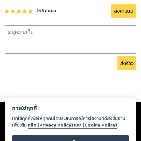
ส่งคะแนน
ให้
5
คะแนน
ส่งรีวิว
Copyright ©
2026
Storylog Co., Ltd. - สตอรี่ล็อกขอสงวนสิทธิ์ไม่รับผิดชอบ
การใช้คุกกี้
ต่อผลงานหรือเนื้อหาใดที่อัปโหลดผ่านเว็บไซต์และปรากฏว่าละเมิดสิทธิใน
ทรัพย์สินทางปัญญาของบุคคลอื่นหรือขัดต่อกฎหมายและศีลธรรม ดังนั้น ผู้อ่าน
เราใช้คุกกี้เพื่อให้ทุกคนได้ประสบการณ์การใช้งานที่ดียิ่งขึ้นอ่าน
ทุกท่านโปรดใช้วิจารณญาณในการกลั่นกรองด้วยตนเอง และหากท่านพบว่าส่วน
เพิ่มเติม
คลิก (Privacy Policy) และ (Cookie Policy)
หนึ่งส่วนใดขัดต่อกฎหมายและศีลธรรม กรุณาแจ้งมายังบริษัท เพื่อทีมงานจะได้
ดำเนินการในทันที ทั้งนี้ ทางสตอรี่ล็อกขอสงวนลิขสิทธิ์ตามพระราชบัญญัติ