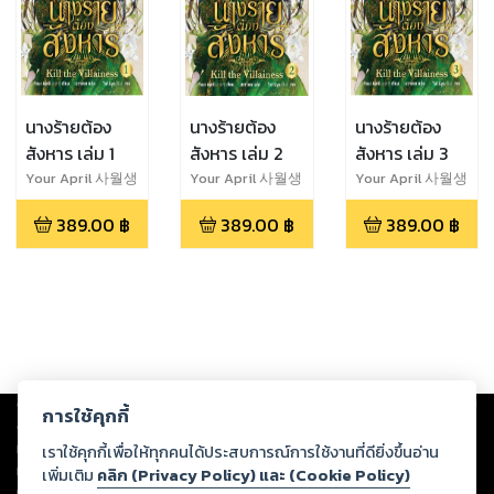
นางร้ายต้อง
นางร้ายต้อง
นางร้ายต้อง
สังหาร เล่ม 1
สังหาร เล่ม 2
สังหาร เล่ม 3
Your April 사월생
Your April 사월생
Your April 사월생
389.00
฿
389.00
฿
389.00
฿
Copyright ©
2026
Storylog Co., Ltd. - สตอรี่ล็อกขอสงวนสิทธิ์ไม่รับผิดชอบ
การใช้คุกกี้
ต่อผลงานหรือเนื้อหาใดที่อัปโหลดผ่านเว็บไซต์และปรากฏว่าละเมิดสิทธิใน
ทรัพย์สินทางปัญญาของบุคคลอื่นหรือขัดต่อกฎหมายและศีลธรรม ดังนั้น ผู้อ่าน
เราใช้คุกกี้เพื่อให้ทุกคนได้ประสบการณ์การใช้งานที่ดียิ่งขึ้นอ่าน
ทุกท่านโปรดใช้วิจารณญาณในการกลั่นกรองด้วยตนเอง และหากท่านพบว่าส่วน
เพิ่มเติม
คลิก (Privacy Policy) และ (Cookie Policy)
หนึ่งส่วนใดขัดต่อกฎหมายและศีลธรรม กรุณาแจ้งมายังบริษัท เพื่อทีมงานจะได้