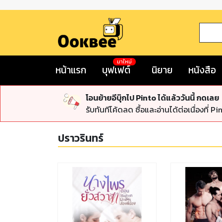
มาใหม่
หน้าแรก
บุฟเฟต์
นิยาย
หนังสือ
โอนย้ายอีบุ๊กไป Pinto ได้แล้ววันนี้ กดเลย
รับทันทีโค้ดลด ซื้อและอ่านได้ต่อเนื่องที่ Pi
ปราวรินทร์