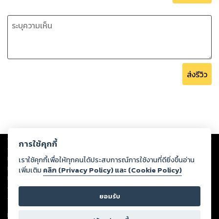
ส่งรีวิว
Copyright ©
2026
Storylog Co., Ltd. - สตอรี่ล็อกขอสงวนสิทธิ์ไม่รับผิดชอบ
การใช้คุกกี้
ต่อผลงานหรือเนื้อหาใดที่อัปโหลดผ่านเว็บไซต์และปรากฏว่าละเมิดสิทธิใน
ทรัพย์สินทางปัญญาของบุคคลอื่นหรือขัดต่อกฎหมายและศีลธรรม ดังนั้น ผู้อ่าน
เราใช้คุกกี้เพื่อให้ทุกคนได้ประสบการณ์การใช้งานที่ดียิ่งขึ้นอ่าน
ทุกท่านโปรดใช้วิจารณญาณในการกลั่นกรองด้วยตนเอง และหากท่านพบว่าส่วน
เพิ่มเติม
คลิก (Privacy Policy) และ (Cookie Policy)
หนึ่งส่วนใดขัดต่อกฎหมายและศีลธรรม กรุณาแจ้งมายังบริษัท เพื่อทีมงานจะได้
ดำเนินการในทันที ทั้งนี้ ทางสตอรี่ล็อกขอสงวนลิขสิทธิ์ตามพระราชบัญญัติ
ยอมรับ
ลิขสิทธิ์ พ.ศ. 2537 (ฉบับล่าสุด)
For support: member@ookbee.com