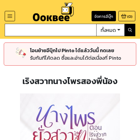
จัดการอีบุ๊ก
(
0
)
ทั้งหมด
โอนย้ายอีบุ๊กไป Pinto ได้แล้ววันนี้ กดเลย
รับทันทีโค้ดลด ซื้อและอ่านได้ต่อเนื่องที่ Pinto
เริงสวาทนางไพรสองพี่น้อง