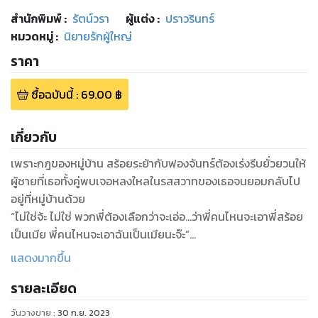
สำนักพิมพ์
:
รัตน์วรา
ผู้แต่ง :
ปราวรินทร์
หมวดหมู่
:
นิยายรักผู้ใหญ่
ราคา
ซื้อฉบับนี้
:
69.00
฿
เกี่ยวกับ
เพราะกฎของหมู่บ้าน สร้อยระย้ากับฟองจันทร์ต้องเร่งรีบยั่วยวนให้
ผู้ชายที่เธอทั้งคู่พบเจอหลงใหลในรสสวาทของเธอจนยอมกลับไป
อยู่ที่หมู่บ้านด้วย
“ไม่ใช่จ้ะ ไม่ใช่ พวกพี่ต้องเลือกว่าจะเอ่อ...ว่าพี่คนไหนจะเอาพี่สร้อย
เป็นเมีย พี่คนไหนจะเอาฉันเป็นเมียนะจ๊ะ”
“พวกพี่มากันสี่คน ก็หมายความว่า...”
แสดงมากขึ้น
“ได้เอาสร้อยเป็นเมียสองคน ส่วนอีกสองคนที่เหลือก็เอาฟอง”
รายละเอียด
แล้วฟองจันทร์กับสร้อยระย้าจะรับมือกับผัวที่ไม่ได้มีเพียงหนึ่ง แต่
เธอทั้งคู่จะต้องมีผัวถึงสองคนได้ยังไง!
วันวางขาย
:
30 ก.ย. 2023