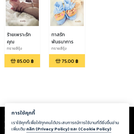
ร้ายเพราะรัก
ทาสรัก
คุณ
พันธนาการ
ทรายสึรุ้ง
ทรายสึรุ้ง
85.00
฿
75.00
฿
Copyright ©
2026
Storylog Co., Ltd. - สตอรี่ล็อกขอสงวนสิทธิ์ไม่รับผิดชอบ
การใช้คุกกี้
ต่อผลงานหรือเนื้อหาใดที่อัปโหลดผ่านเว็บไซต์และปรากฏว่าละเมิดสิทธิใน
ทรัพย์สินทางปัญญาของบุคคลอื่นหรือขัดต่อกฎหมายและศีลธรรม ดังนั้น ผู้อ่าน
เราใช้คุกกี้เพื่อให้ทุกคนได้ประสบการณ์การใช้งานที่ดียิ่งขึ้นอ่าน
ทุกท่านโปรดใช้วิจารณญาณในการกลั่นกรองด้วยตนเอง และหากท่านพบว่าส่วน
เพิ่มเติม
คลิก (Privacy Policy) และ (Cookie Policy)
หนึ่งส่วนใดขัดต่อกฎหมายและศีลธรรม กรุณาแจ้งมายังบริษัท เพื่อทีมงานจะได้