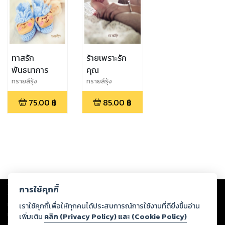
ทาสรัก
ร้ายเพราะรัก
พันธนาการ
คุณ
ทรายสึรุ้ง
ทรายสึรุ้ง
75.00
฿
85.00
฿
Copyright ©
2026
Storylog Co., Ltd. - สตอรี่ล็อกขอสงวนสิทธิ์ไม่รับผิดชอบ
การใช้คุกกี้
ต่อผลงานหรือเนื้อหาใดที่อัปโหลดผ่านเว็บไซต์และปรากฏว่าละเมิดสิทธิใน
ทรัพย์สินทางปัญญาของบุคคลอื่นหรือขัดต่อกฎหมายและศีลธรรม ดังนั้น ผู้อ่าน
เราใช้คุกกี้เพื่อให้ทุกคนได้ประสบการณ์การใช้งานที่ดียิ่งขึ้นอ่าน
ทุกท่านโปรดใช้วิจารณญาณในการกลั่นกรองด้วยตนเอง และหากท่านพบว่าส่วน
เพิ่มเติม
คลิก (Privacy Policy) และ (Cookie Policy)
หนึ่งส่วนใดขัดต่อกฎหมายและศีลธรรม กรุณาแจ้งมายังบริษัท เพื่อทีมงานจะได้