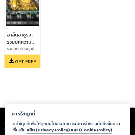
สาส์นอาชูรอ :
รวมบทความ
เกี่ยวกับมุฮัรร็
รวมบทความศูนย์
วัฒนธรรมอิหร่าน
อมและอาชูรอ
GET FREE
Copyright ©
2026
Storylog Co., Ltd. - สตอรี่ล็อกขอสงวนสิทธิ์ไม่รับผิดชอบ
การใช้คุกกี้
ต่อผลงานหรือเนื้อหาใดที่อัปโหลดผ่านเว็บไซต์และปรากฏว่าละเมิดสิทธิใน
ทรัพย์สินทางปัญญาของบุคคลอื่นหรือขัดต่อกฎหมายและศีลธรรม ดังนั้น ผู้อ่าน
เราใช้คุกกี้เพื่อให้ทุกคนได้ประสบการณ์การใช้งานที่ดียิ่งขึ้นอ่าน
ทุกท่านโปรดใช้วิจารณญาณในการกลั่นกรองด้วยตนเอง และหากท่านพบว่าส่วน
เพิ่มเติม
คลิก (Privacy Policy) และ (Cookie Policy)
หนึ่งส่วนใดขัดต่อกฎหมายและศีลธรรม กรุณาแจ้งมายังบริษัท เพื่อทีมงานจะได้