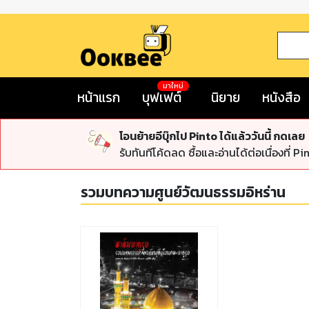
มาใหม่
หน้าแรก
บุฟเฟต์
นิยาย
หนังสือ
โอนย้ายอีบุ๊กไป Pinto ได้แล้ววันนี้ กดเลย
รับทันทีโค้ดลด ซื้อและอ่านได้ต่อเนื่องที่ Pi
รวมบทความศูนย์วัฒนธรรมอิหร่าน