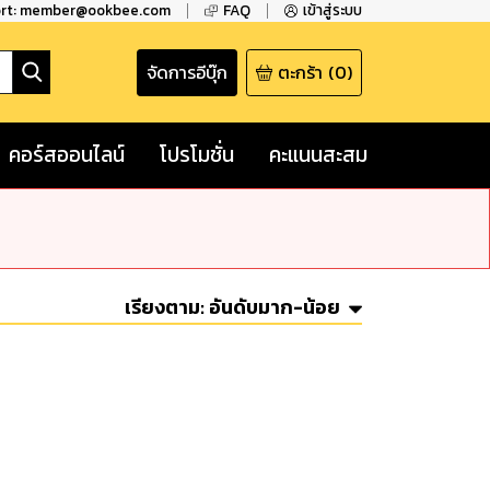
ort: member@ookbee.com
FAQ
เข้าสู่ระบบ
จัดการอีบุ๊ก
ตะกร้า
(
0
)
คอร์สออนไลน์
โปรโมชั่น
คะแนนสะสม
เรียงตาม:
อันดับมาก-น้อย