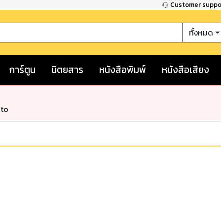
Customer supp
ทั้งหมด
การ์ตูน
นิตยสาร
หนังสือพิมพ์
หนังสือเสียง
nto