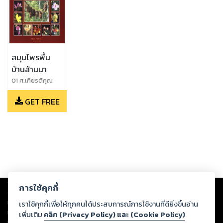
สมุนไพรพื้น
บ้านล้านนา
01 ศ.เกียรติคุณ
ดร.วงศ์สถิตย์ ฉั่
GET FREE
วกุล,02 รศ.พร้อม
จิต ศรลัมพ์,04
รศ.รุ่งระวี เต็มศิริ
ฤกษ์กุล,03 อ.วิชิต
เปานิล,05 ฯพณฯ
พลเอกเปรม ติณสู
ลานนท์,06 ผศ.จิรา
ยุพิน จันทร
Copyright ©
2026
Storylog Co., Ltd. - สตอรี่ล็อกขอสงวนสิทธิ์ไม่รับผิดชอบ
ประสงค์,07 ผศ.
การใช้คุกกี้
ต่อผลงานหรือเนื้อหาใดที่อัปโหลดผ่านเว็บไซต์และปรากฏว่าละเมิดสิทธิใน
ดร.นพมาศ สุนทร
ทรัพย์สินทางปัญญาของบุคคลอื่นหรือขัดต่อกฎหมายและศีลธรรม ดังนั้น ผู้อ่าน
เราใช้คุกกี้เพื่อให้ทุกคนได้ประสบการณ์การใช้งานที่ดียิ่งขึ้นอ่าน
เจริญนนท์,08 ผศ.
ทุกท่านโปรดใช้วิจารณญาณในการกลั่นกรองด้วยตนเอง และหากท่านพบว่าส่วน
เพิ่มเติม
คลิก (Privacy Policy) และ (Cookie Policy)
ดร.ยิ่งยง เทา
หนึ่งส่วนใดขัดต่อกฎหมายและศีลธรรม กรุณาแจ้งมายังบริษัท เพื่อทีมงานจะได้