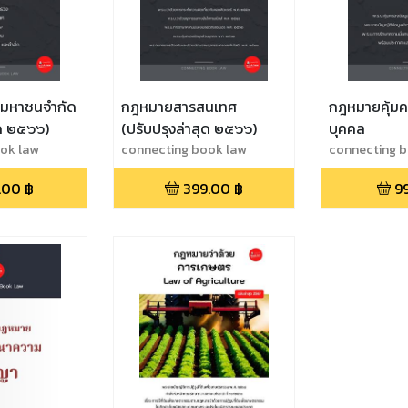
ทมหาชนจำกัด
กฎหมายสารสนเทศ
กฎหมายคุ้มค
ุด ๒๕๖๖)
(ปรับปรุงล่าสุด ๒๕๖๖)
บุคคล
ok law
connecting book law
connecting 
.00
฿
399.00
฿
9