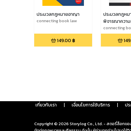
ประมวลกฎหมายอาญา
ประมวลกฎหมาย
connecting book law
พิจารณาความ
ล่าสุด
connecting bo
149.00
฿
149
เกี่ยวกับเรา
|
เงื่อนไขการใช้บริการ
|
ปร
Copyright ©
2026
Storylog Co., Ltd. - สตอรี่ล็อกขอ
ขัดต่อกฎหมายและศีลธรรม ดังนั้น ผู้อ่านทุกท่านโปรดใ