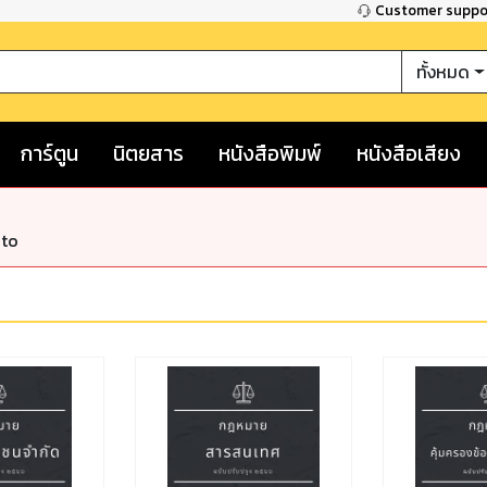
Customer supp
ทั้งหมด
การ์ตูน
นิตยสาร
หนังสือพิมพ์
หนังสือเสียง
nto