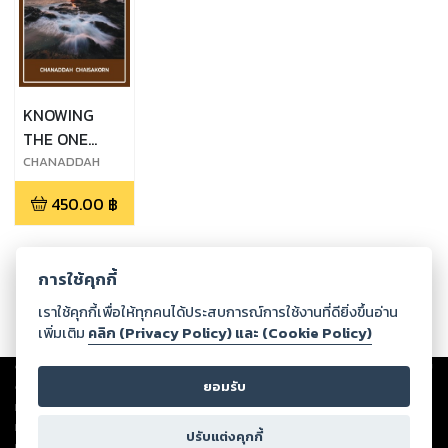
KNOWING
THE ONE
TRUE GOD
CHANADDAH
CHAISAKORN
450.00
฿
การใช้คุกกี้
เราใช้คุกกี้เพื่อให้ทุกคนได้ประสบการณ์การใช้งานที่ดียิ่งขึ้นอ่าน
เพิ่มเติม
คลิก (Privacy Policy) และ (Cookie Policy)
Copyright ©
2026
Storylog Co., Ltd. - สตอรี่ล็อกขอสงวนสิทธิ์ไม่รับผิดชอบ
ต่อผลงานหรือเนื้อหาใดที่อัปโหลดผ่านเว็บไซต์และปรากฏว่าละเมิดสิทธิใน
ยอมรับ
ทรัพย์สินทางปัญญาของบุคคลอื่นหรือขัดต่อกฎหมายและศีลธรรม ดังนั้น ผู้อ่าน
ทุกท่านโปรดใช้วิจารณญาณในการกลั่นกรองด้วยตนเอง และหากท่านพบว่าส่วน
ปรับแต่งคุกกี้
หนึ่งส่วนใดขัดต่อกฎหมายและศีลธรรม กรุณาแจ้งมายังบริษัท เพื่อทีมงานจะได้