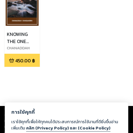
KNOWING
THE ONE
TRUE GOD
CHANADDAH
CHAISAKORN
450.00
฿
Copyright ©
2026
Storylog Co., Ltd. - สตอรี่ล็อกขอสงวนสิทธิ์ไม่รับผิดชอบ
การใช้คุกกี้
ต่อผลงานหรือเนื้อหาใดที่อัปโหลดผ่านเว็บไซต์และปรากฏว่าละเมิดสิทธิใน
ทรัพย์สินทางปัญญาของบุคคลอื่นหรือขัดต่อกฎหมายและศีลธรรม ดังนั้น ผู้อ่าน
เราใช้คุกกี้เพื่อให้ทุกคนได้ประสบการณ์การใช้งานที่ดียิ่งขึ้นอ่าน
ทุกท่านโปรดใช้วิจารณญาณในการกลั่นกรองด้วยตนเอง และหากท่านพบว่าส่วน
เพิ่มเติม
คลิก (Privacy Policy) และ (Cookie Policy)
หนึ่งส่วนใดขัดต่อกฎหมายและศีลธรรม กรุณาแจ้งมายังบริษัท เพื่อทีมงานจะได้