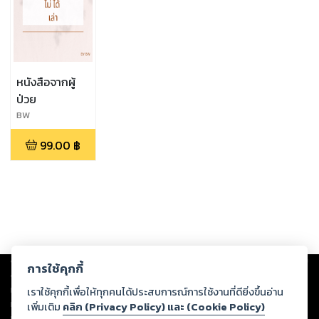
หนังสือจากผู้
ป่วย
BW
99.00
฿
Copyright ©
2026
Storylog Co., Ltd. - สตอรี่ล็อกขอสงวนสิทธิ์ไม่รับผิดชอบ
การใช้คุกกี้
ต่อผลงานหรือเนื้อหาใดที่อัปโหลดผ่านเว็บไซต์และปรากฏว่าละเมิดสิทธิใน
ทรัพย์สินทางปัญญาของบุคคลอื่นหรือขัดต่อกฎหมายและศีลธรรม ดังนั้น ผู้อ่าน
เราใช้คุกกี้เพื่อให้ทุกคนได้ประสบการณ์การใช้งานที่ดียิ่งขึ้นอ่าน
ทุกท่านโปรดใช้วิจารณญาณในการกลั่นกรองด้วยตนเอง และหากท่านพบว่าส่วน
เพิ่มเติม
คลิก (Privacy Policy) และ (Cookie Policy)
หนึ่งส่วนใดขัดต่อกฎหมายและศีลธรรม กรุณาแจ้งมายังบริษัท เพื่อทีมงานจะได้